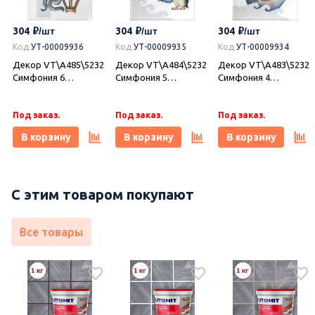
Castle Wood
Castle Ornament
Castle Marfil 20,1х50,5,
20,1х50,5, Azori
20,1х50,5, Azori
Azori (Азори)
304
304
304
Под заказ.
Под заказ.
В наличии 1.62 м2
(Азори)
(Азори)
Код
УТ-00009936
Код
УТ-00009935
Код
УТ-00009934
В корзину
В корзину
В корзину
Декор VT\A485\5232
Декор VT\A484\5232
Декор VT\A483\5232
Симфония 6
Симфония 5
Симфония 4
глянцевый
глянцевый
глянцевый
20x20x0,69, Kerama
20x20x0,69, Kerama
20x20x0,69, Kerama
Marazzi (Керама
Под заказ.
Marazzi (Керама
Под заказ.
Marazzi (Керама
Под заказ.
Марацци)
Марацци)
Марацци)
В корзину
В корзину
В корзину
С этим товаром покупают
Все товары