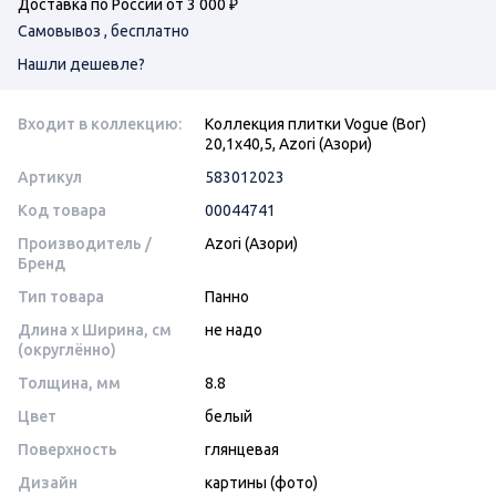
Доставка по России от 3 000 ₽
Самовывоз , бесплатно
Нашли дешевле?
Входит в коллекцию:
Коллекция плитки Vogue (Вог)
20,1х40,5, Azori (Азори)
Артикул
583012023
Код товара
00044741
Производитель /
Azori (Азори)
Бренд
Тип товара
Панно
Длина x Ширина, см
не надо
(округлённо)
Толщина, мм
8.8
Цвет
белый
Поверхность
глянцевая
Дизайн
картины (фото)