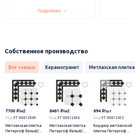
Подробнее
По
Собственное производство
Все товары
Керамогранит
Метлахская плитка
7700
8461
694
Код
УТ-00012849
Код
УТ-00012436
Код
УТ-00012435
Метлахская плитка
Метлахская плитка
Бордюр метлахской
Петергоф белый/
Петергоф белый/
плитки Петергоф