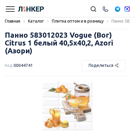
Главная
Каталог
Плитка оптом и в розницу
Панно 58301
Панно 583012023 Vogue (Вог)
Citrus 1 белый 40,5х40,2, Azori
(Азори)
Код
00044741
Поделиться