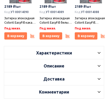
2189
2189
2189
Код
УТ-00014090
Код
УТ-00014089
Код
УТ-00014088
Затирка эпоксидная
Затирка эпоксидная
Затирка эпоксидная
Colorit EasyFill какао 1
Colorit EasyFill белый
Colorit EasyFill
кг, Плитонит
1 кг, Плитонит
бежевый 1 кг,
Под заказ.
Под заказ.
Под заказ.
Плитонит
В корзину
В корзину
В корзину
Характеристики
Описание
Доставка
Комментарии