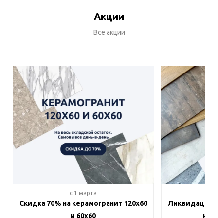
Акции
Все акции
c 1 марта
c 
Скидка 70% на керамогранит 120х60
Ликвидация п
и 60х60
на в