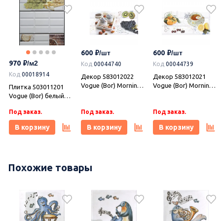
600
600
970
Код
00044740
Код
00044739
Код
00018914
Декор 583012022
Декор 583012021
Vogue (Вог) Morning 4
Vogue (Вог) Morning 3
Плитка 503011201
белый 20,1х40,5,
белый 20,1х40,5,
Vogue (Вог) белый
Azori (Азори)
Azori (Азори)
20,1х40,5, Azori
Под заказ.
Под заказ.
Под заказ.
(Азори)
В корзину
В корзину
В корзину
Похожие товары
995
995
995
Код
УТ-00020824
Код
УТ-00020823
Код
УТ-00021755
Плитка 00-00110421
Плитка 00-00110186
Плитка 00-00110184