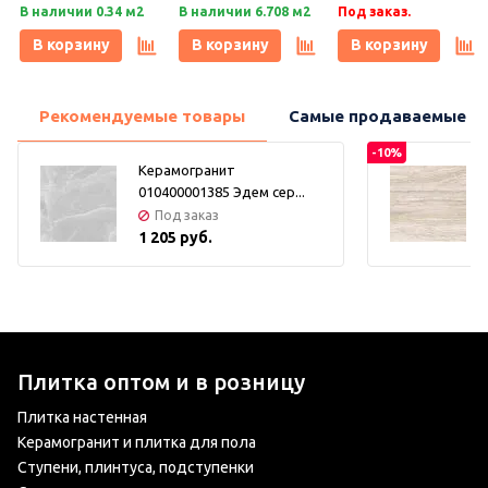
черный (001/013)
черный (001/013)
белый/черный
В наличии 0.34 м2
В наличии 6.708 м2
Под заказ.
29,2х29,2, Keramark
29,4х29,4, Keramark
(001/013) 30,9х15,8,
(Керамарк)
(Керамарк)
Keramark (Керамарк)
В корзину
В корзину
В корзину
Рекомендуемые товары
Самые продаваемые т
-10%
Керамогранит
010400001385 Эдем сер...
Под заказ
1 205 руб.
Плитка оптом и в розницу
Плитка настенная
Керамогранит и плитка для пола
Ступени, плинтуса, подступенки