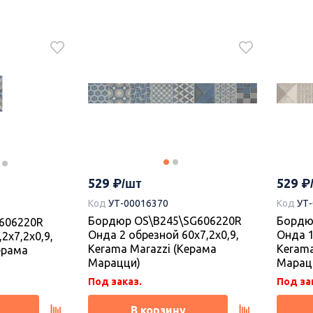
529
529
Код
УТ-00016370
Код
УТ
Бордюр OS\B245\SG606220R
Бордю
606220R
Онда 2 обрезной 60x7,2x0,9,
Онда 1
2x7,2x0,9,
Kerama Marazzi (Керама
Kerama
ерама
Марацци)
Марац
Под заказ.
Под за
В корзину