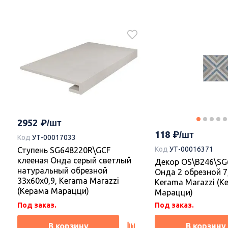
2952
118
Код
УТ-00017033
Код
УТ-00016371
Ступень SG648220R\GCF
клееная Онда серый светлый
Декор OS\B246\SG
натуральный обрезной
Онда 2 обрезной 7,
33x60x0,9, Kerama Marazzi
Kerama Marazzi (К
(Керама Марацци)
Марацци)
Под заказ.
Под заказ.
В корзину
В корзину