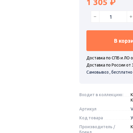
1 305
В корз
Доставка по СПБ и ЛО о
Доставка по России от 
Самовывоз , бесплатно
Входит в коллекцию:
К
K
Артикул
V
Код товара
У
Производитель /
K
Бренд