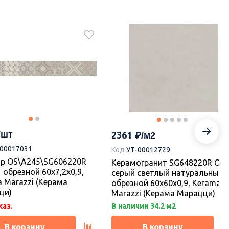
2361
-00017031
Код
УТ-00012729
р OS\A245\SG606220R
Керамогранит SG648220R Он
 обрезной 60x7,2x0,9,
серый светлый натуральный
 Marazzi (Керама
обрезной 60x60x0,9, Kerama
ци)
Marazzi (Керама Марацци)
каз.
В наличии 34.2 м2
В корзину
В корзину