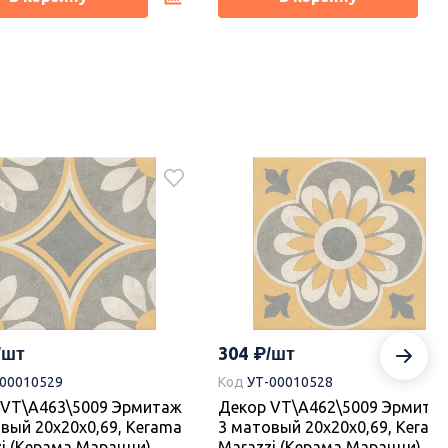
ка
Новинка
2210
-00018776
Код
УТ-00018775
а KM6012B0031R Танжер
Плитка KM6012B0021R Танже
й матовый структура
1 белый матовый структура
ой 60x119,5x0,9, Kerama
обрезной 60x119,5x1, Kerama
304
i (Керама Марацци)
Marazzi (Керама Марацци)
-00010529
Код
УТ-00010528
 VT\A463\5009 Эрмитаж
Декор VT\A462\5009 Эрмита
каз.
Под заказ.
вый 20x20x0,69, Kerama
3 матовый 20x20x0,69, Keram
i (Керама Марацци)
Marazzi (Керама Марацци)