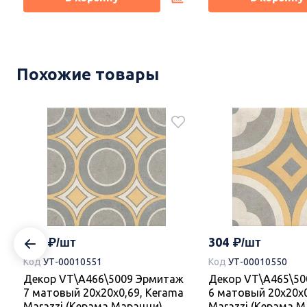
Новинка
Новинка
Похожие товары
2649
2726
Код
УТ-00017374
Керамогранит DD841590R Про
Догана бежевый светлый
Керамогранит DD8
матовый обрезной 80x80x0,9,
Догана серый све
Kerama Marazzi (Керама
матовый обрезной 
304
304
Марацци)
Kerama Marazzi (К
Код
УТ-00010551
Код
УТ-00010550
Марацци)
Декор VT\A466\5009 Эрмитаж
Декор VT\A465\50
Под заказ.
Под заказ.
,
7 матовый 20x20x0,69, Kerama
6 матовый 20x20x0
Marazzi (Керама Марацци)
Marazzi (Керама М