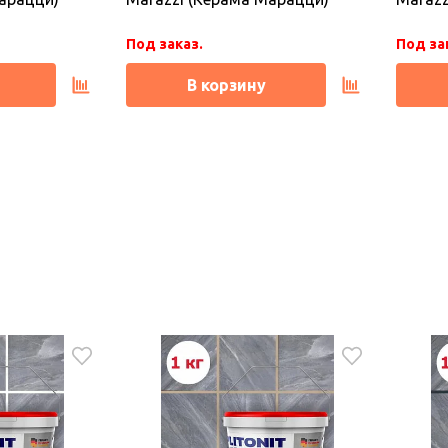
В корзину
Под заказ.
Под за
В корзину