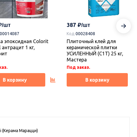
387
-00014087
Код
00028408
а эпоксидная Colorit
Плиточный клей для
l антрацит 1 кг,
керамической плитки
нит
УСИЛЕННЫЙ (С1Т) 25 кг,
Мастера
каз.
Под заказ.
В корзину
В корзину
i (Керама Марацци)