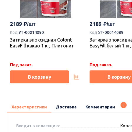
2189
2189
Код
УТ-00014090
Код
УТ-00014089
Затирка эпоксидная Colorit
Затирка эпоксидна
EasyFill какао 1 кг, Плитонит
EasyFill белый 1 к
Под заказ.
Под заказ.
В корзину
В корзину
0
Характеристики
Доставка
Комментарии
Входит в коллекцию:
Колле