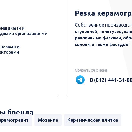
Резка керамог
Собственное производст
ойщиками и
ступенией, плинтусов, пан
дными организациями
различными фасками, обр
колонн, а также фасадов
нерами и
екторами
Связаться с нами
8 (812) 441-31-8
ы бренда
ерамогранит
Мозаика
Керамическая плитка