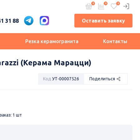
41 31 88
Оставить заявку
и
Резка керамогранита
Контакты
razzi (Керама Марацци)
Код
УТ-00007526
Поделиться
аказ: 1 шт