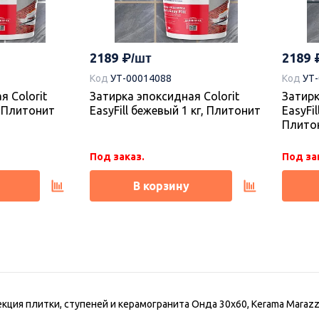
2189
2189
Код
УТ-00014088
Код
УТ
я Colorit
Затирка эпоксидная Colorit
Затирк
г, Плитонит
EasyFill бежевый 1 кг, Плитонит
EasyFil
Плито
Под заказ.
Под за
В корзину
кция плитки, ступеней и керамогранита Онда 30х60, Kerama Marazz