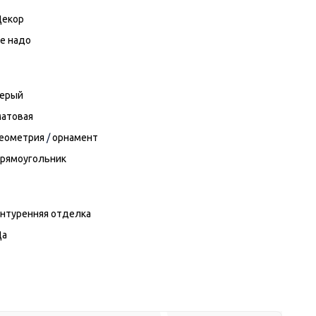
Декор
е надо
серый
атовая
еометрия
/
орнамент
рямоугольник
нтуренняя отделка
Да