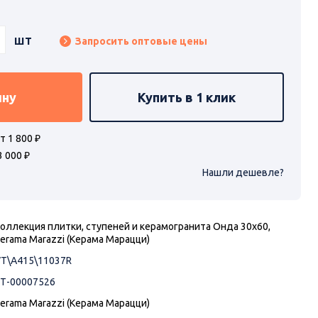
шт
Запросить оптовые цены
ину
Купить в 1 клик
т 1 800 ₽
3 000 ₽
Нашли дешевле?
оллекция плитки, ступеней и керамогранита Онда 30х60,
erama Marazzi (Керама Марацци)
T\A415\11037R
Т-00007526
erama Marazzi (Керама Марацци)