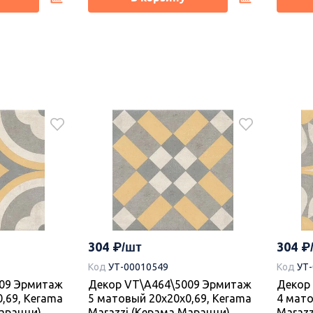
Новинка
Новин
2197
2170
Код
УТ
Коллекция керамогранита Про
41190R Про
Плитк
Догана 80х80, Kerama Marazzi
тлый
2 белы
(Керама Марацци)
80x80x0,9,
обрезн
304
304
ерама
Marazz
Код
УТ-00010549
Код
УТ
09 Эрмитаж
Декор VT\A464\5009 Эрмитаж
Декор
Под заказ.
Под за
,69, Kerama
5 матовый 20x20x0,69, Kerama
4 мато
арацци)
Marazzi (Керама Марацци)
Marazz