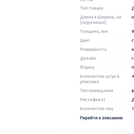
Тип товара
Длина x Ширина, см
н
(округлённо)
Толщина, мм
9
Цвет
Поверхность
м
Дизайн
г
Форма
п
Количество штук в
4
упаковке
Тип помещения
в
Ректификат
Количество лиц
1
Перейти к описанию