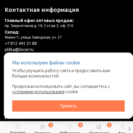
Контактная информация
Главный офис оптовых продаж:
пр. Энергетиков д. 19, 3 этаж 3, оф. 310
Склад:
Янино-1, улица Заводская, уч. 37
+7 812 441 31 88
plitka@lincer.ru
Мы используем файлы cookie
3 салона в г. Санкт-Петербург и ЛО
Чтобы улучшить работу сайта и предоставить вам
больше возможностей.
Запросить адреса салонов
Продолжая использовать сайт, вы соглашаетесь с
условиями использования
cookie
Принять
0
0
0
2026 © Линкер - Ваш поставщик керамической плитки
Каталог