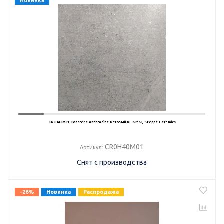
Новинка
CR0H40M01 Concrete Anthracite матовый КГ 60*60, Steppe Ceramics
CR0H40M01
Артикул:
Снят с производства
-26%
Новинка
Распродажа