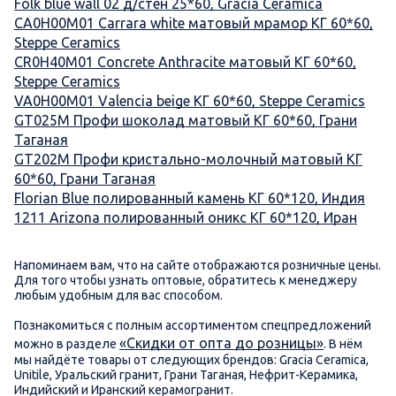
Folk blue wall 02 д/стен 25*60, Gracia Ceramica
CA0H00M01 Carrara white матовый мрамор КГ 60*60,
Steppe Ceramics
CR0H40M01 Concrete Anthracite матовый КГ 60*60,
Steppe Ceramics
VA0H00M01 Valencia beige КГ 60*60, Steppe Ceramics
GT025M Профи шоколад матовый КГ 60*60, Грани
Таганая
GT202М Профи кристально-молочный матовый КГ
60*60, Грани Таганая
Florian Blue полированный камень КГ 60*120, Индия
1211 Arizona полированный оникс КГ 60*120, Иран
Напоминаем вам, что на сайте отображаются розничные цены.
Для того чтобы узнать оптовые, обратитесь к менеджеру
любым удобным для вас способом.
Познакомиться с полным ассортиментом спецпредложений
«Скидки от опта до розницы»
можно в разделе
. В нём
мы найдёте товары от следующих брендов: Gracia Ceramica,
Unitile, Уральский гранит, Грани Таганая, Нефрит-Керамика,
Индийский и Иранский керамогранит.