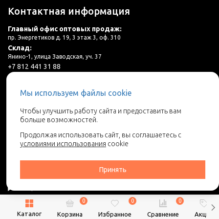
Контактная информация
Главный офис оптовых продаж:
пр. Энергетиков д. 19, 3 этаж 3, оф. 310
Склад:
Янино-1, улица Заводская, уч. 37
+7 812 441 31 88
plitka@lincer.ru
Мы используем файлы cookie
3 салона в г. Санкт-Петербург и ЛО
Чтобы улучшить работу сайта и предоставить вам
больше возможностей.
Запросить адреса салонов
Продолжая использовать сайт, вы соглашаетесь с
условиями использования
cookie
Принять
0
0
0
2026 © Линкер - Ваш поставщик керамической плитки
Каталог
Корзина
Избранное
Сравнение
Акции