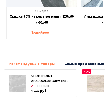
c 1 марта
c 
Скидка 70% на керамогранит 120х60
Ликвидация п
и 60х60
на в
Подробнее
По
Рекомендуемые товары
Самые продаваемые т
-10%
Керамогранит
010400001385 Эдем сер...
Под заказ
1 205 руб.