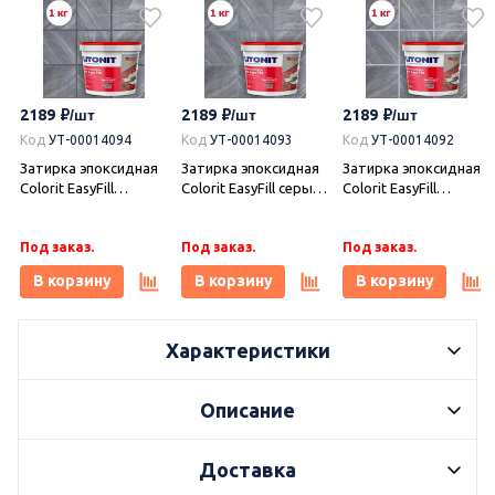
2189
2189
2189
Код
УТ-00014094
Код
УТ-00014093
Код
УТ-00014092
Затирка эпоксидная
Затирка эпоксидная
Затирка эпоксидная
Colorit EasyFill
Colorit EasyFill серый
Colorit EasyFill
титановый 1 кг,
1 кг, Плитонит
серебристо-серый 1
Плитонит
кг, Плитонит
Под заказ.
Под заказ.
Под заказ.
В корзину
В корзину
В корзину
,
Характеристики
Описание
Доставка