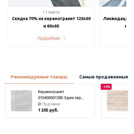
c 1 марта
c 
Скидка 70% на керамогранит 120х60
Ликвидация п
и 60х60
на в
Подробнее
По
Рекомендуемые товары
Самые продаваемые т
-10%
Керамогранит
010400001385 Эдем сер...
Под заказ
1 205 руб.