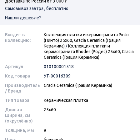
Доставка по России от 3 000 ₽
Самовывоз завтра , бесплатно
Нашли дешевле?
Входит в
Коллекция плитки и керамогранита Pinto
коллекцию:
(Пинто) 25х60, Gracia Ceramica (Грация
Керамика)
/
Коллекция плитки и
керамогранита Rhodes (Родес) 25х60, Gracia
Ceramica (Грация Керамика)
Артикул
010100001518
Код товара
УТ-00016309
Производитель
Gracia Ceramica (Грация Керамика)
/ Бренд
Тип товара
Керамическая плитка
Длина x
25x60
Ширина, см
(округлённо)
Толщина, мм
9
Цвет
бежевый