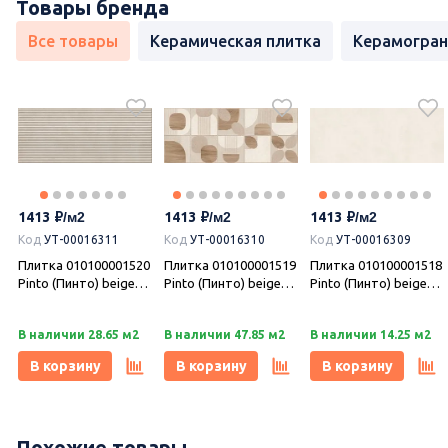
Товары бренда
Все товары
Керамическая плитка
Керамогран
1413
1413
1413
Код
УТ-00016311
Код
УТ-00016310
Код
УТ-00016309
Плитка 010100001520
Плитка 010100001519
Плитка 010100001518
Pinto (Пинто) beige
Pinto (Пинто) beige
Pinto (Пинто) beige
wall 03 25х60, Gracia
wall 02 25х60, Gracia
wall 01 25х60, Gracia
Ceramica
Ceramica
Ceramica
В наличии 28.65 м2
В наличии 47.85 м2
В наличии 14.25 м2
В корзину
В корзину
В корзину
-10%
Похожие товары