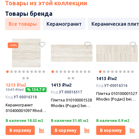
Товары из этой коллекции
Товары бренда
Все товары
Керамогранит
Керамическая плит
-10%
1413
1213
1413
Код
УТ-00016316
1347
% 134.7
Код
УТ-00016317
Плитка 010100001527
Код
УТ-00016318
Rhodes (Родес) beige
Плитка 010100001528
wall 03 25х60, Gracia
Керамогранит
Rhodes (Родес) beige
Ceramica
010400001097 Rhodes
wall 04 25х60, Gracia
(Родес) beige PG 01
Ceramica
В наличии 18.02 м2
В наличии 31.65 м2
В наличии 0.9 м2
45х45, Gracia
Ceramica
В корзину
В корзину
В корзину