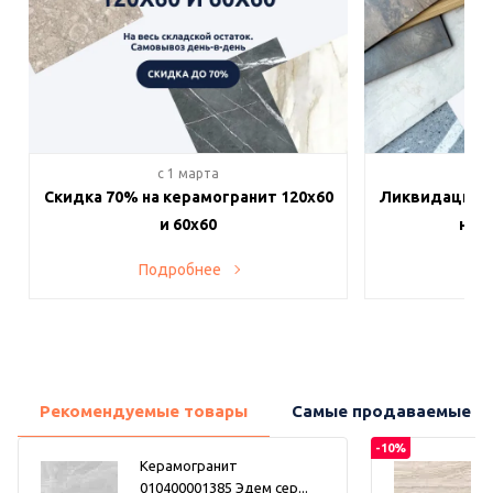
c 1 марта
c 
Скидка 70% на керамогранит 120х60
Ликвидация п
и 60х60
на в
Подробнее
По
Рекомендуемые товары
Самые продаваемые т
-10%
Керамогранит
010400001385 Эдем сер...