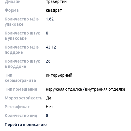
Дизайн
Травертин
Форма
квадрат
Количество м2 в
1.62
упаковке
Количество штук
8
в упаковке
Количество м2 в
42.12
поддоне
Количество штук
26
в поддоне
Тип
интерьерный
керамогранита
Тип помещения
наружняя отделка
/
внутренняя отделка
Морозостойкость
Да
Ректификат
Нет
Количество лиц
8
Перейти к описанию