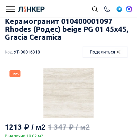
Керамогранит 010400001097
Rhodes (Родес) beige PG 01 45х45,
Gracia Ceramica
Код
УТ-00016318
Поделиться
-10%
1213
1 347
В наличии 18.02 м2.