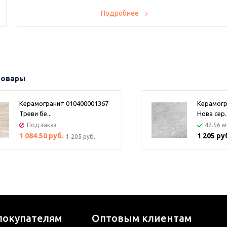
Хотите создать уникальный интерьер по супервыгодной
Подробнее
цене? Тогда наше предложение именно для вас! В нашем
магазине проходит ликвидация остатков плитки с
невероятными скидками до 60% с самовывозом день-в-
день.
товары
Керамогранит 010400001367
Керамогр
Треви бе...
Нова сер..
Под заказ
42.56 м
1 084.50 руб.
1 205 ру
1 205 руб.
покупателям
Оптовым клиентам