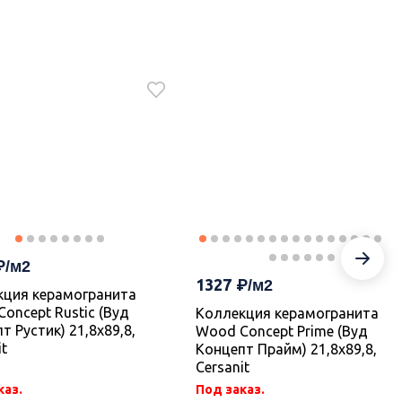
2013
Код
УТ-00019326
кция керамогранита
 (Студио) 59,8х59,8,
Керамогранит A17952 Select
it
Wood бежевый ректификат
21,8х89,8, Cersanit
1327
кция керамогранита
каз.
В наличии 89.026 м2
oncept Rustic (Вуд
Коллекция керамогранита
т Рустик) 21,8х89,8,
Wood Concept Prime (Вуд
В корзину
В корзину
it
Концепт Прайм) 21,8х89,8,
Cersanit
каз.
Под заказ.