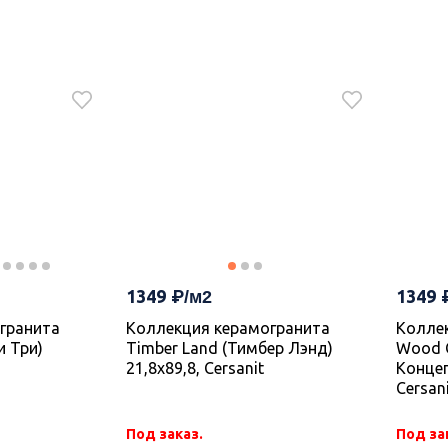
1485
1129
Код
УТ-00018938
Колле
Studio
980 Studio
Керамогранит A17978 Studio
Cersan
еф 59,8х59,8,
серый рельеф 59,8х59,8,
Cersanit
1349
1349
гранита
Коллекция керамогранита
Колле
В наличии 2.856 м2
Под за
и Три)
Timber Land (Тимбер Лэнд)
Wood C
21,8х89,8, Cersanit
Концеп
В корзину
Cersan
Под заказ.
Под за