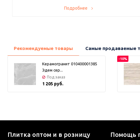
Представляем вашему вниманию невероятное предложение!
Подробнее
Только у нас скидка 70% на керамогранит форматов 120х60
и 60х60.
Создайте стильный и современный интерьер с помощью
высококачественного керамогранита. Этот материал
обладает непревзойденной прочностью и долговечностью,
Рекомендуемые товары
Самые продаваемые 
сохраняя свою привлекательность на протяжении многих
лет.
-10%
Керамогранит 010400001385
Эдем сер...
Под заказ
1 205 руб.
Плитка оптом и в розницу
Помощь 