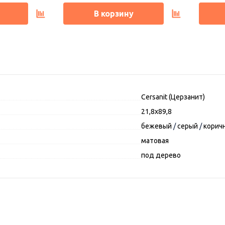
В корзину
Cersanit (Церзанит)
21,8х89,8
бежевый
/
серый
/
корич
матовая
под дерево