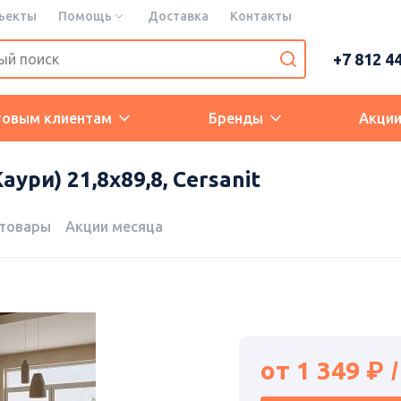
ъекты
Помощь
Доставка
Контакты
+7 812 4
товым клиентам
Бренды
Акци
ури) 21,8х89,8, Cersanit
 товары
Акции месяца
от
1 349