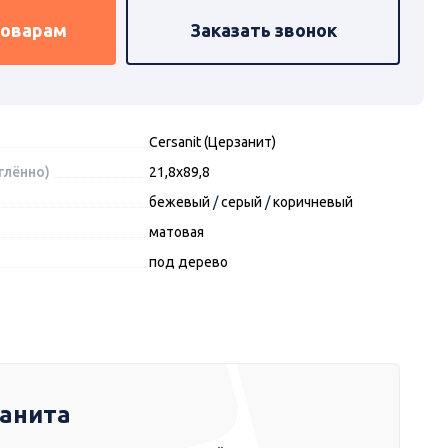
товарам
Заказать звонок
Cersanit (Церзанит)
глённо)
21,8х89,8
бежевый
/
серый
/
коричневый
матовая
под дерево
ранита