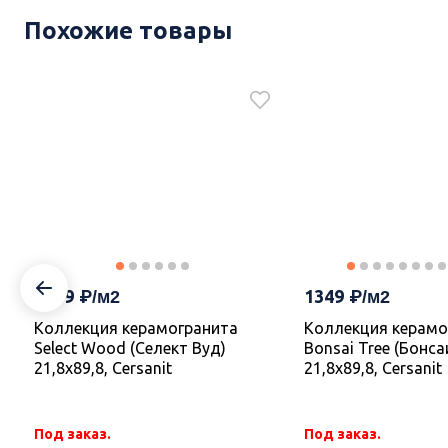
Похожие товары
1485
1485
Код
УТ-00018939
Код
УТ-00018898
Керамогранит A17982 Studio
Керамогранит A17
бежевый рельеф 59,8х59,8,
светло-серый рель
Cersanit
Cersanit
1349
1349
Коллекция керамогранита
Коллекция керамо
В наличии 17.158 м2
В наличии 35.044 м2
Select Wood (Селект Вуд)
Bonsai Tree (Бонса
21,8х89,8, Cersanit
21,8х89,8, Cersanit
В корзину
В корзину
Под заказ.
Под заказ.