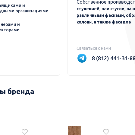
Собственное производст
ойщиками и
ступенией, плинтусов, пан
дными организациями
различными фасками, обр
колонн, а также фасадов
нерами и
екторами
Связаться с нами
8 (812) 441-31-8
ы бренда