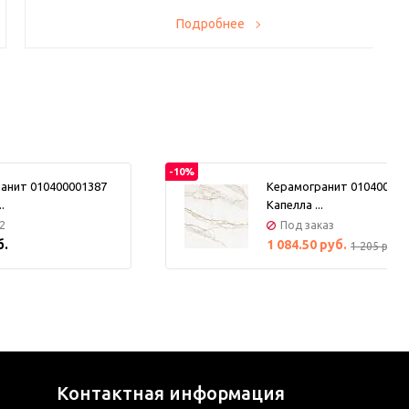
Теперь у вас есть возможность заказывать у нас резку
Подробнее
приобретенных плитки и керамогранита. На весь спектр
услуг действует скидка 10%. Производство находится в
Санкт-Петербурге и оснащено современными станками, в
том числе гидроабразивными, а также иным
вспомогательным оборудованием, поэтому вся работа
проводится без сколов и дефектов.
-10%
анит 010400001387
Керамогранит 010400001
.
Капелла ...
2
Под заказ
б.
1 084.50 руб.
1 205 руб.
Контактная информация