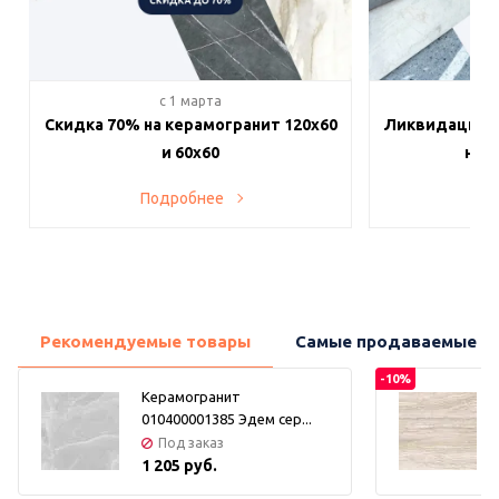
c 1 марта
c 
Скидка 70% на керамогранит 120х60
Ликвидация п
и 60х60
на в
Подробнее
По
Рекомендуемые товары
Самые продаваемые т
-10%
Керамогранит
010400001385 Эдем сер...
Под заказ
1 205 руб.