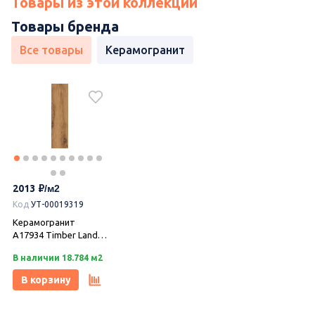
Товары из этой коллекции
Товары бренда
Все товары
Керамогранит
2013
Код
УТ-00019319
Керамогранит
A17934 Timber Land
бежевый рельеф
В наличии 18.784 м2
ректификат
21,8х89,8, Cersanit
В корзину