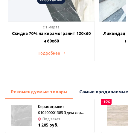
c 1 марта
c 
Скидка 70% на керамогранит 120х60
Ликвидация п
и 60х60
на в
Подробнее
По
Рекомендуемые товары
Самые продаваемые т
-10%
Керамогранит
010400001385 Эдем сер...
Под заказ
1 205 руб.