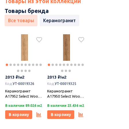
Товары из этой коллекции
Товары бренда
Все товары
Керамогранит
2013
2013
Код
УТ-00019326
Код
УТ-00019325
Керамогранит
Керамогранит
A17952 Select Wood
A17950 Select Wood
бежевый
коричневый светлый
В наличии 89.026 м2
В наличии 25.436 м2
ректификат
ректификат
21,8х89,8, Cersanit
21,8х89,8, Cersanit
В корзину
В корзину