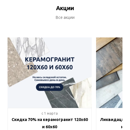
Акции
Все акции
c 1 марта
c 
Скидка 70% на керамогранит 120х60
Ликвидация п
и 60х60
на в