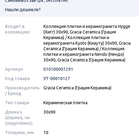
Самовывоз завтра , бесплатно
Нашли дешевле?
Входит в
Коллекция плитки и керамогранита Hygge
коллекцию:
(Хигг) 30х90, Gracia Ceramica (Грация
Керамика)
/
Коллекция плитки и
керамогранита Kyoto (Киауту) 30х90, Gracia
Ceramica (Грация Керамика)
/
Коллекция
плитки и керамогранита Nendo (Нендо)
30х90, Gracia Ceramica (Грация Керамика)
Артикул
010100001291
Код товара
УТ-00010127
Производитель
Gracia Ceramica (Грация Керамика)
/ Бренд
Тип товара
Керамическая плитка
Длина x
30x90
Ширина, см
(округлённо)
Толщина, мм
10