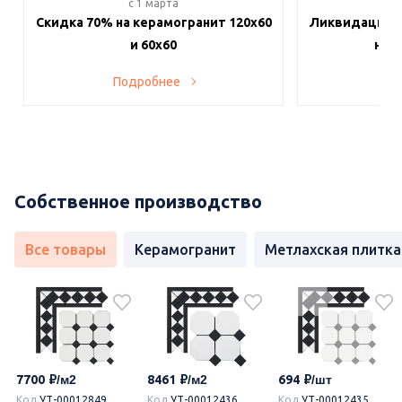
c 1 марта
c 
Скидка 70% на керамогранит 120х60
Ликвидация п
и 60х60
на в
Подробнее
По
Собственное производство
Все товары
Керамогранит
Метлахская плитка
7700
8461
694
Код
УТ-00012849
Код
УТ-00012436
Код
УТ-00012435