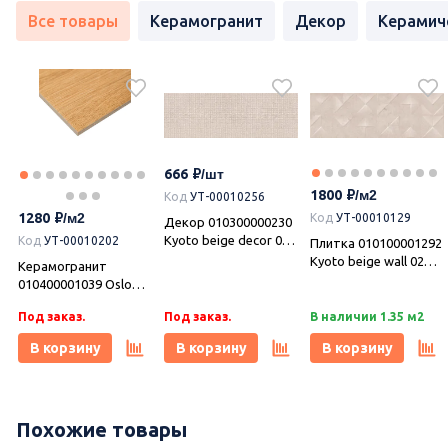
Все товары
Керамогранит
Декор
Керамич
666
1800
Код
УТ-00010256
1280
Код
УТ-00010129
Декор 010300000230
Kyoto beige decor 01
Код
УТ-00010202
Плитка 010100001292
90х30, Gracia
Kyoto beige wall 02
Керамогранит
Ceramica
30х90, Gracia
010400001039 Oslo
Ceramica
beige PG 01 12,5х50,
Под заказ.
Под заказ.
В наличии 1.35 м2
Gracia Ceramica
В корзину
В корзину
В корзину
-10%
Похожие товары