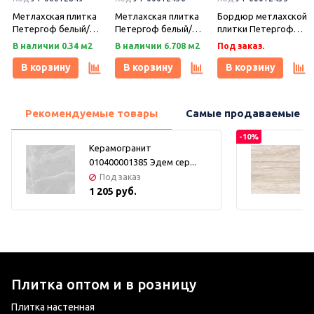
Метлахская плитка
Метлахская плитка
Бордюр метлахской
Петергоф белый/
Петергоф белый/
плитки Петергоф
черный (001/013)
черный (001/013)
белый/черный
В наличии 0.34 м2
В наличии 6.708 м2
Под заказ.
29,2х29,2, Keramark
29,4х29,4, Keramark
(001/013) 30,9х15,8,
(Керамарк)
(Керамарк)
Keramark (Керамарк)
В корзину
В корзину
В корзину
Рекомендуемые товары
Самые продаваемые т
-10%
Керамогранит
010400001385 Эдем сер...
Под заказ
1 205 руб.
Плитка оптом и в розницу
Плитка настенная