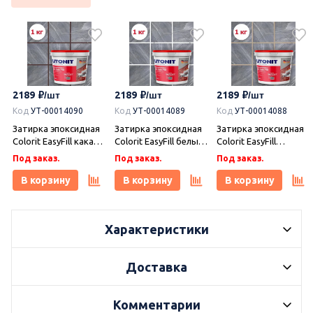
2189
2189
2189
Код
УТ-00014090
Код
УТ-00014089
Код
УТ-00014088
Затирка эпоксидная
Затирка эпоксидная
Затирка эпоксидная
Colorit EasyFill какао 1
Colorit EasyFill белый
Colorit EasyFill
кг, Плитонит
1 кг, Плитонит
бежевый 1 кг,
Под заказ.
Под заказ.
Под заказ.
Плитонит
В корзину
В корзину
В корзину
Характеристики
Доставка
Комментарии