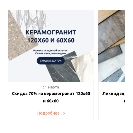
c 1 марта
c 
Скидка 70% на керамогранит 120х60
Ликвидация п
и 60х60
на в
Подробнее
По