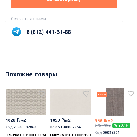
Связаться с нами
8 (812) 441-31-88
Похожие товары
-36%
1028
1053
368
575
% 207
Код
УТ-00002860
Код
УТ-00002856
Код
00039301
Плитка 010100001194
Плитка 010100001190