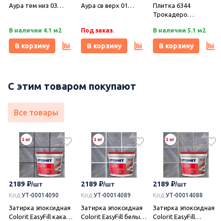
Аура тем низ 03
Аура св верх 01
Плитка 6344
матовая 25х40, Gracia
матовая 25х40, Gracia
Трокадеро
Ceramica
Ceramica
коричневый матовый
В наличии 4.1 м2
Под заказ.
В наличии 5.1 м2
25x40x0,8, Kerama
Marazzi (Керама
В корзину
В корзину
В корзину
Марацци)
С этим товаром покупают
Все товары
2189
2189
2189
Код
УТ-00014090
Код
УТ-00014089
Код
УТ-00014088
Затирка эпоксидная
Затирка эпоксидная
Затирка эпоксидная
Colorit EasyFill какао 1
Colorit EasyFill белый
Colorit EasyFill