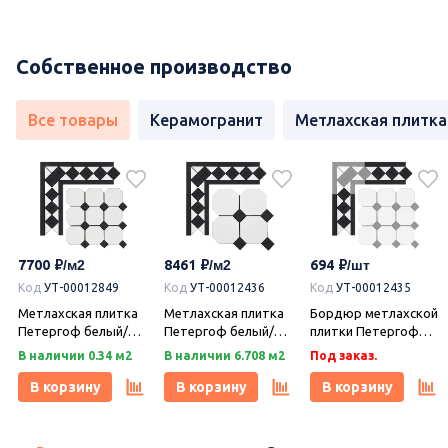
Собственное производство
Все товары
Керамогранит
Метлахская плитка
7700
8461
694
Код
УТ-00012849
Код
УТ-00012436
Код
УТ-00012435
Метлахская плитка
Метлахская плитка
Бордюр метлахской
Петергоф белый/
Петергоф белый/
плитки Петергоф
черный (001/013)
черный (001/013)
белый/черный
В наличии 0.34 м2
В наличии 6.708 м2
Под заказ.
29,2х29,2, Keramark
29,4х29,4, Keramark
(001/013) 30,9х15,8,
(Керамарк)
(Керамарк)
Keramark (Керамарк)
В корзину
В корзину
В корзину