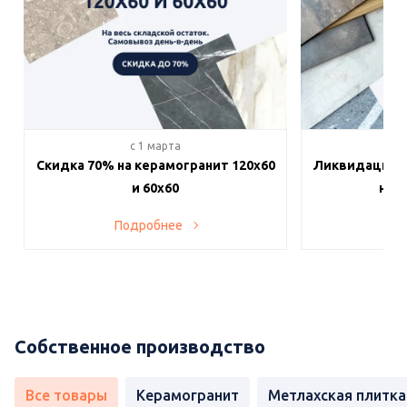
c 1 марта
c 
Скидка 70% на керамогранит 120х60
Ликвидация п
и 60х60
на в
Подробнее
По
Собственное производство
Все товары
Керамогранит
Метлахская плитка