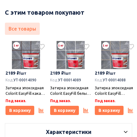
С этим товаром покупают
Все товары
2189
2189
2189
Код
УТ-00014090
Код
УТ-00014089
Код
УТ-00014088
Затирка эпоксидная
Затирка эпоксидная
Затирка эпоксидная
Colorit EasyFill какао 1
Colorit EasyFill белый
Colorit EasyFill
кг, Плитонит
1 кг, Плитонит
бежевый 1 кг,
Под заказ.
Под заказ.
Под заказ.
Плитонит
В корзину
В корзину
В корзину
Характеристики