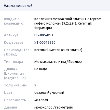
Нашли дешевле?
Входит в
Коллекция метлахской плитки Петергоф
коллекцию:
кофе с молоком 29,2х29,2, Keramark
(Керамарк)
Артикул
ПБ-005/013
Код товара
УТ-00012850
Производитель
Keramark (метлахская плитка)
/ Бренд
Тип товара
Метлахская плитка
/
Бордюр
Длина x
не надо
Ширина, см
(округлённо)
Толщина, мм
9
Цвет
бежевый
/
черный
Поверхность
матовая
Дизайн
моноколор
/
геометрия