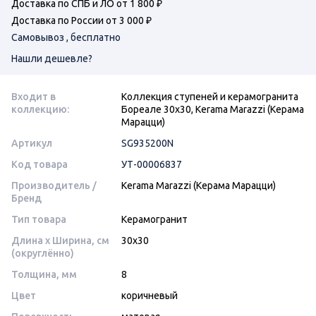
Доставка по СПБ и ЛО от 1 800 ₽
Доставка по России от 3 000 ₽
Самовывоз , бесплатно
Нашли дешевле?
Входит в
Коллекция ступеней и керамогранита
коллекцию:
Бореале 30х30, Kerama Marazzi (Керама
Марацци)
Артикул
SG935200N
Код товара
УТ-00006837
Производитель /
Kerama Marazzi (Керама Марацци)
Бренд
Тип товара
Керамогранит
Длина x Ширина, см
30x30
(округлённо)
Толщина, мм
8
Цвет
коричневый