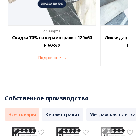
c 1 марта
c 
Скидка 70% на керамогранит 120х60
Ликвидация п
и 60х60
на в
Подробнее
По
Собственное производство
Все товары
Керамогранит
Метлахская плитка