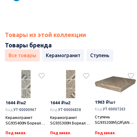
Товары из этой коллекции
Товары бренда
Все товары
Керамогранит
Ступень
1963
1644
1644
Код
УТ-00007263
Код
УТ-00000967
Код
УТ-00006838
Ступень
Керамогранит
Керамогранит
SG935200N\GR\AN
SG935400N Бореале
SG935300N Бореале
угловая Бореале
серый микс
коричневый микс
Под заказ.
Под заказ.
Под заказ.
коричневый
30x30x0,8, Kerama
30x30x0,8, Kerama