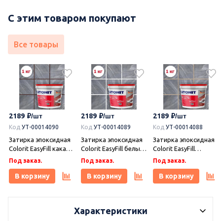
С этим товаром покупают
Все товары
2189
2189
2189
Код
УТ-00014090
Код
УТ-00014089
Код
УТ-00014088
Затирка эпоксидная
Затирка эпоксидная
Затирка эпоксидная
Colorit EasyFill какао 1
Colorit EasyFill белый
Colorit EasyFill
кг, Плитонит
1 кг, Плитонит
бежевый 1 кг,
Под заказ.
Под заказ.
Под заказ.
Плитонит
В корзину
В корзину
В корзину
Характеристики