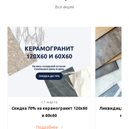
Все акции
c 1 марта
c 
Скидка 70% на керамогранит 120х60
Ликвидация п
и 60х60
на в
Подробнее
По