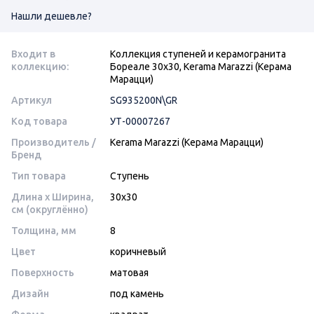
Нашли дешевле?
Входит в
Коллекция ступеней и керамогранита
коллекцию:
Бореале 30х30, Kerama Marazzi (Керама
Марацци)
Артикул
SG935200N\GR
Код товара
УТ-00007267
Производитель /
Kerama Marazzi (Керама Марацци)
Бренд
Тип товара
Ступень
Длина x Ширина,
30x30
см (округлённо)
Толщина, мм
8
Цвет
коричневый
Поверхность
матовая
Дизайн
под камень