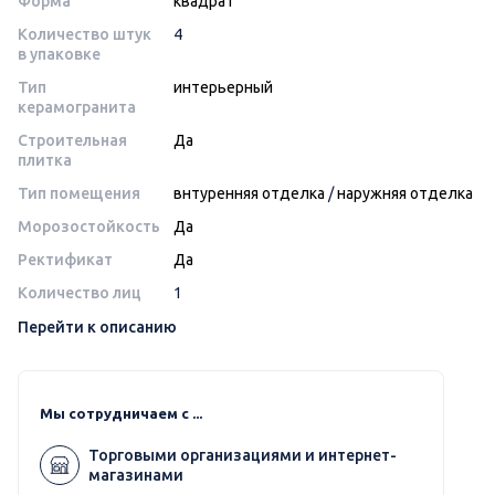
Форма
квадрат
Количество штук
4
в упаковке
Тип
интерьерный
керамогранита
Строительная
Да
плитка
Тип помещения
внтуренняя отделка
/
наружняя отделка
Морозостойкость
Да
Ректификат
Да
Количество лиц
1
Перейти к описанию
Мы сотрудничаем с ...
Торговыми организациями и интернет-
магазинами