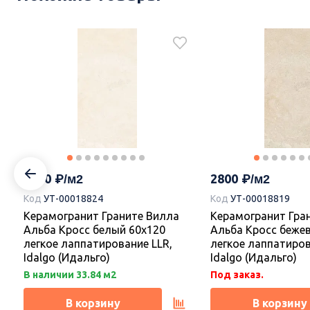
2600
2638
Код
УТ-00018818
Код
УТ-00018823
Керамогранит Граните Дениа
Керамогранит Гра
Марфил кремовый 60х120
Марфил кремовый
матовый MR, Idalgo (Идальго)
легкое лаппатиров
2800
2800
Idalgo (Идальго)
Код
УТ-00018824
Код
УТ-00018819
В наличии 28.08 м2
В наличии 2.16 м2
Керамогранит Граните Вилла
Керамогранит Гра
,
Альба Кросс белый 60х120
Альба Кросс беже
В корзину
В корзину
легкое лаппатирование LLR,
легкое лаппатиров
Idalgo (Идальго)
Idalgo (Идальго)
В наличии 33.84 м2
Под заказ.
В корзину
В корзину