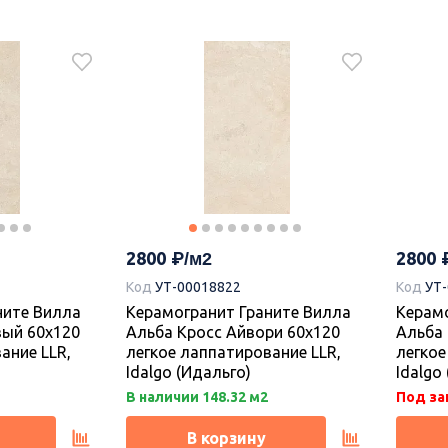
1620
2800
Коллекция керамогранита
Код
УТ
Граните Дениа, Idalgo
(Идальго)
ните Дениа
Керамо
 60х120
Альба 
ание LLR,
легкое
2800
2800
Idalgo
Код
УТ-00018822
Код
УТ
Под заказ.
В нали
ните Вилла
Керамогранит Граните Вилла
Керамо
вый 60х120
Альба Кросс Айвори 60х120
Альба 
В корзину
ание LLR,
легкое лаппатирование LLR,
легкое
Idalgo (Идальго)
Idalgo
В наличии 148.32 м2
Под за
В корзину