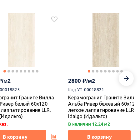
2800
-00018824
Код
УТ-00018819
гранит Граните Вилла
Керамогранит Граните Вилла
Кросс белый 60х120
Альба Кросс бежевый 60х120
 лаппатирование LLR,
легкое лаппатирование LLR,
2800
 (Идальго)
Idalgo (Идальго)
-00018825
Код
УТ-00018821
чии 33.84 м2
Под заказ.
гранит Граните Вилла
Керамогранит Граните Вилла
Ривер белый 60х120
Альба Ривер бежевый 60х120
В корзину
В корзину
 лаппатирование LLR,
легкое лаппатирование LLR,
 (Идальго)
Idalgo (Идальго)
каз.
В наличии 12.24 м2
В корзину
В корзину