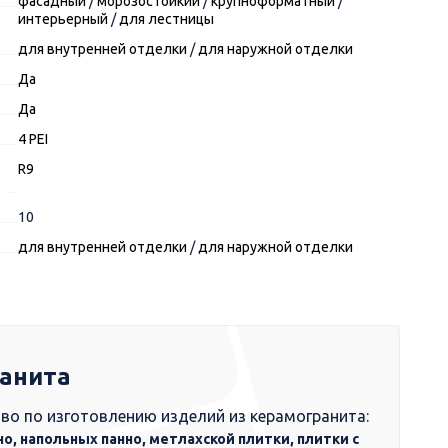
фасадный
/
морозостойкий
/
крупноформатный
/
интерьерный
/
для лестницы
для внутренней отделки
/
для наружной отделки
Да
Да
4 PEI
R9
10
для внутренней отделки
/
для наружной отделки
ранита
во по изготовлению изделий из керамогранита:
но, напольных панно, метлахской плитки, плитки с