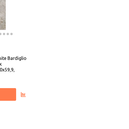
te Bardiglio
к
0х59,9,