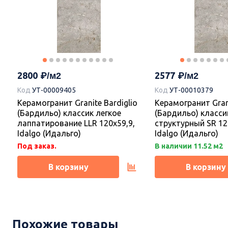
2800
2577
Код
УТ-00009405
Код
УТ-00010379
Керамогранит Granite Bardiglio
Керамогранит Grani
(Бардильо) классик легкое
(Бардильо) класси
лаппатирование LLR 120х59,9,
структурный SR 12
Idalgo (Идальго)
Idalgo (Идальго)
Под заказ.
В наличии 11.52 м2
В корзину
В корзину
Похожие товары