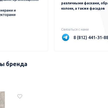
различными фасками, обр
колонн, а также фасадов
нерами и
екторами
Связаться с нами
8 (812) 441-31-8
ы бренда