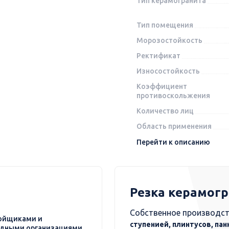
Тип керамогранита
Тип помещения
Морозостойкость
Ректификат
Износостойкость
Коэффициент
противоскольжения
Количество лиц
Область применения
Перейти к описанию
Резка керамог
Собственное производст
ойщиками и
ступенией, плинтусов, пан
дными организациями