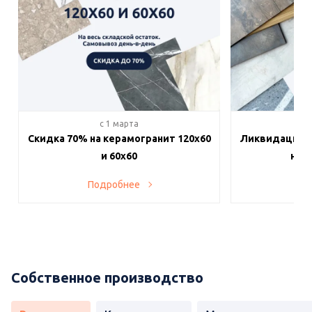
c 1 марта
c 
Скидка 70% на керамогранит 120х60
Ликвидация п
и 60х60
на в
Подробнее
По
Собственное производство