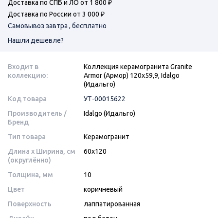
Доставка по СПБ и ЛО от 1 800 ₽
Доставка по России от 3 000 ₽
Самовывоз завтра , бесплатно
Нашли дешевле?
Входит в
Коллекция керамогранита Granite
коллекцию:
Armor (Армор) 120х59,9, Idalgo
(Идальго)
Код товара
УТ-00015622
Производитель /
Idalgo (Идальго)
Бренд
Тип товара
Керамогранит
Длина x Ширина, см
60x120
(округлённо)
Толщина, мм
10
Цвет
коричневый
Поверхность
лаппатированная