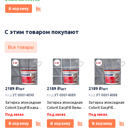
гиза легкое
лаппатирование LLR
В корзину
120х59,9, Idalgo
(Идальго)
С этим товаром покупают
Все товары
2189
2189
2189
Код
УТ-00014090
Код
УТ-00014089
Код
УТ-00014088
Затирка эпоксидная
Затирка эпоксидная
Затирка эпоксидная
Colorit EasyFill какао 1
Colorit EasyFill белый
Colorit EasyFill
кг, Плитонит
1 кг, Плитонит
бежевый 1 кг,
Под заказ.
Под заказ.
Под заказ.
Плитонит
В корзину
В корзину
В корзину