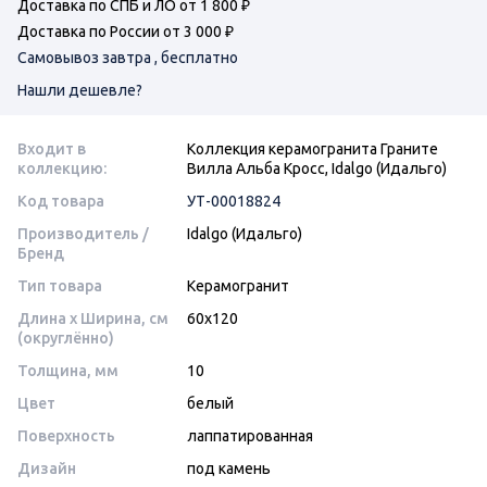
Доставка по СПБ и ЛО от 1 800 ₽
Доставка по России от 3 000 ₽
Самовывоз завтра , бесплатно
Нашли дешевле?
Входит в
Коллекция керамогранита Граните
коллекцию:
Вилла Альба Кросс, Idalgo (Идальго)
Код товара
УТ-00018824
Производитель /
Idalgo (Идальго)
Бренд
Тип товара
Керамогранит
Длина x Ширина, см
60x120
(округлённо)
Толщина, мм
10
Цвет
белый
Поверхность
лаппатированная
Дизайн
под камень