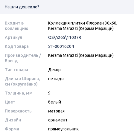
Нашли дешевле?
Входит в
Коллекция плитки Флориан 30x60,
коллекцию:
Kerama Marazzi (Керама Марацци)
Артикул
OS\A265\11037R
Код товара
УТ-00016204
Производитель /
Kerama Marazzi (Керама Марацци)
Бренд
Тип товара
Декор
Длина x Ширина,
не надо
см (округлённо)
Толщина, мм
9
Цвет
белый
Поверхность
матовая
Дизайн
орнамент
Форма
прямоугольник