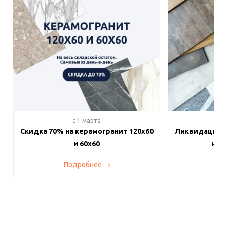
c 1 марта
c 
Скидка 70% на керамогранит 120х60
Ликвидация п
и 60х60
на в
Подробнее
По