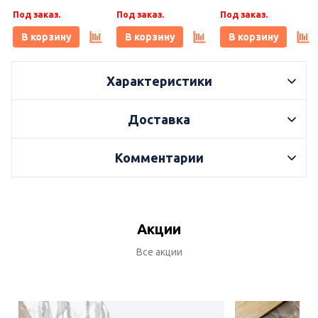
20x20x0,69, Kerama
20x20x0,69, Kerama
20x20x0,69, Kerama
Под заказ.
Под заказ.
Под заказ.
Marazzi (Керама
Marazzi (Керама
Marazzi (Керама
Марацци)
Марацци)
Марацци)
В корзину
В корзину
В корзину
Характеристики
Доставка
Комментарии
Акции
Все акции