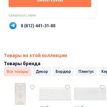
Заказать резку
Связаться с нами
8 (812) 441-31-88
Товары из этой коллекции
Товары бренда
Все товары
Декор
Бордюр
Плинтус
Ке