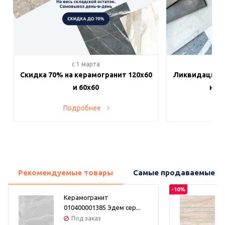
c 1 марта
c 
Скидка 70% на керамогранит 120х60
Ликвидация п
и 60х60
на в
Подробнее
По
Рекомендуемые товары
Самые продаваемые т
-10%
Керамогранит
010400001385 Эдем сер...
Под заказ