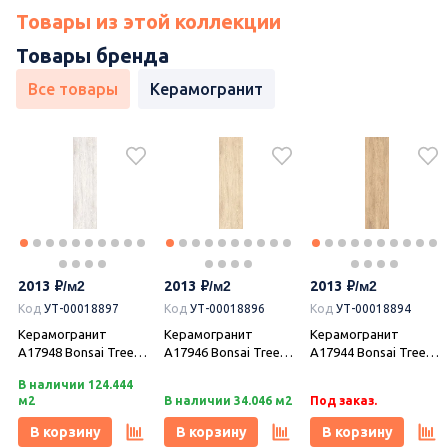
Товары из этой коллекции
Товары бренда
Все товары
Керамогранит
2013
2013
2013
Код
УТ-00018897
Код
УТ-00018896
Код
УТ-00018894
Керамогранит
Керамогранит
Керамогранит
A17948 Bonsai Tree
A17946 Bonsai Tree
A17944 Bonsai Tree
серый светлый
песочный рельеф
бежевый светлый
В наличии 124.444
рельеф 21,8х89,8,
21,8х89,8, Cersanit
рельеф 21,8х89,8,
м2
В наличии 34.046 м2
Под заказ.
Cersanit
Cersanit
В корзину
В корзину
В корзину