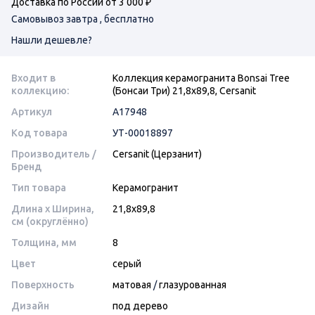
Доставка по России от 3 000 ₽
Самовывоз завтра , бесплатно
Нашли дешевле?
Входит в
Коллекция керамогранита Bonsai Tree
коллекцию:
(Бонсаи Три) 21,8х89,8, Cersanit
Артикул
A17948
Код товара
УТ-00018897
Производитель /
Cersanit (Церзанит)
Бренд
Тип товара
Керамогранит
Длина x Ширина,
21,8х89,8
см (округлённо)
Толщина, мм
8
Цвет
серый
Поверхность
матовая
/
глазурованная
Дизайн
под дерево