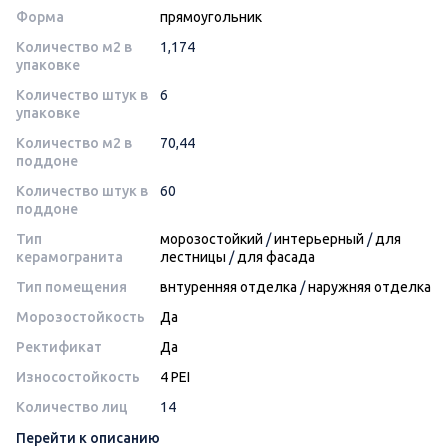
Форма
прямоугольник
Количество м2 в
1,174
упаковке
Количество штук в
6
упаковке
Количество м2 в
70,44
поддоне
Количество штук в
60
поддоне
Тип
морозостойкий
/
интерьерный
/
для
керамогранита
лестницы
/
для фасада
Тип помещения
внтуренняя отделка
/
наружняя отделка
Морозостойкость
Да
Ректификат
Да
Износостойкость
4 PEI
Количество лиц
14
Перейти к описанию