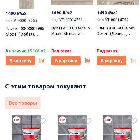
Castle Wood
Castle Ornament
Castle Marfil 20,1х50,5,
20,1х50,5, Azori
20,1х50,5, Azori
Azori (Азори)
1490
1490
1490
Под заказ.
Под заказ.
В наличии 1.62 м2
(Азори)
(Азори)
Код
УТ-00014751
Код
УТ-00014750
Код
УТ-00015265
В корзину
В корзину
В корзину
Плитка 00-00002386
Плитка 00-00002385
Плитка 00-00002986
e
Maple Struttura
Desert (Дезерт)
Global (Глобал)
31,5х63, Azori (Азори)
Struttura 31,5х63,
Geometry серый
Azori (Азори)
31,5х63, Azori (Азори)
В наличии 15.106 м2
Под заказ.
Под заказ.
В корзину
В корзину
В корзину
С этим товаром покупают
Все товары