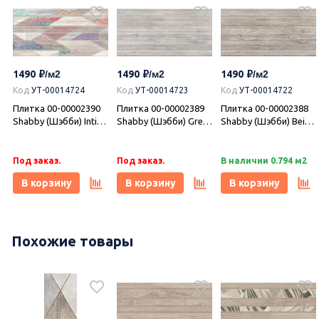
1490
1490
1490
Код
УТ-00014724
Код
УТ-00014723
Код
УТ-00014722
Плитка 00-00002390
Плитка 00-00002389
Плитка 00-00002388
Shabby (Шэбби) Inti
Shabby (Шэбби) Grey
Shabby (Шэбби) Beige
31,5х63, Azori (Азори)
31,5х63, Azori (Азори)
31,5х63, Azori (Азори)
Под заказ.
Под заказ.
В наличии 0.794 м2
В корзину
В корзину
В корзину
Похожие товары
995
995
995
Код
УТ-00020824
Код
УТ-00020823
Код
УТ-00021755
Плитка 00-00110421
Плитка 00-00110186
Плитка 00-00110184