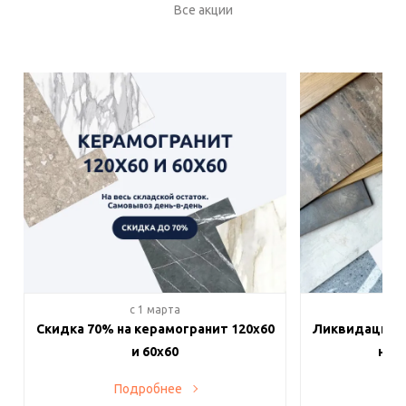
Все акции
c 1 марта
c 
Скидка 70% на керамогранит 120х60
Ликвидация п
и 60х60
на в
Подробнее
По