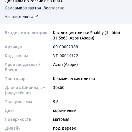
Доставка по России от 3 000 ₽
Самовывоз завтра , бесплатно
Нашли дешевле?
Входит в коллекцию:
Коллекция плитки Shabby (Шэбби)
31,5х63, Azori (Азори)
Артикул
00-00002388
Код товара
УТ-00014722
Производитель /
Azori (Азори)
Бренд
Тип товара
Керамическая плитка
Длина x Ширина, см
30x60
(округлённо)
Толщина, мм
9.8
Цвет
коричневый
Поверхность
матовая
Дизайн
под дерево