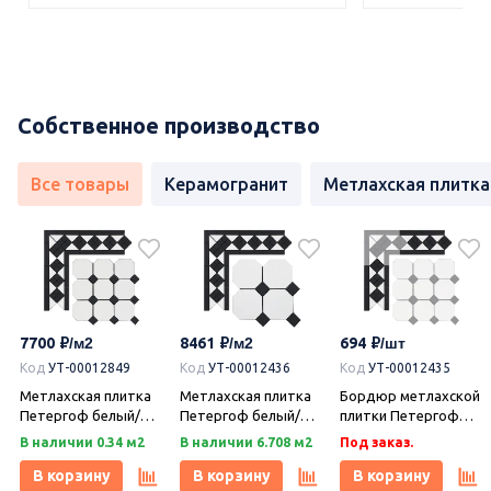
Собственное производство
Все товары
Керамогранит
Метлахская плитка
7700
8461
694
Код
УТ-00012849
Код
УТ-00012436
Код
УТ-00012435
Метлахская плитка
Метлахская плитка
Бордюр метлахской
Петергоф белый/
Петергоф белый/
плитки Петергоф
черный (001/013)
черный (001/013)
белый/черный
В наличии 0.34 м2
В наличии 6.708 м2
Под заказ.
29,2х29,2, Keramark
29,4х29,4, Keramark
(001/013) 30,9х15,8,
(Керамарк)
(Керамарк)
Keramark (Керамарк)
В корзину
В корзину
В корзину