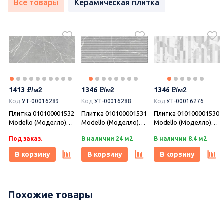
Все товары
Керамическая плитка
1413
1346
1346
Код
УТ-00016289
Код
УТ-00016288
Код
УТ-00016276
Плитка 010100001532
Плитка 010100001531
Плитка 010100001530
Modello (Моделло)
Modello (Моделло)
Modello (Моделло)
grey wall 04 25х60,
grey wall 03 25х60,
white wall 02 25х60,
Под заказ.
В наличии 24 м2
В наличии 8.4 м2
Gracia Ceramica
Gracia Ceramica
Gracia Ceramica
В корзину
В корзину
В корзину
-10%
Похожие товары