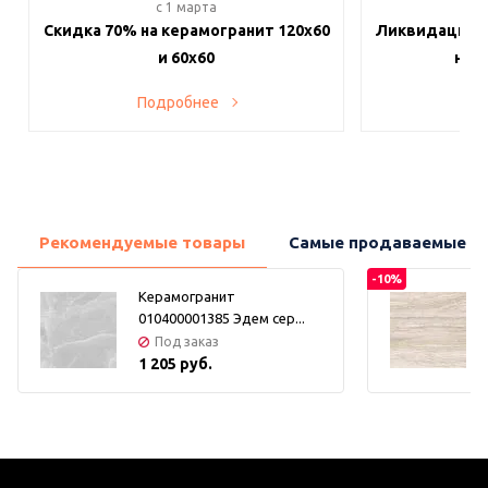
c 1 марта
c 
Скидка 70% на керамогранит 120х60
Ликвидация п
и 60х60
на в
Подробнее
По
Рекомендуемые товары
Самые продаваемые т
-10%
Керамогранит
010400001385 Эдем сер...
Под заказ
1 205 руб.