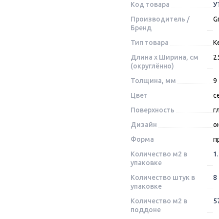
Код товара
У
Производитель /
G
Бренд
Тип товара
К
Длина x Ширина, см
2
(округлённо)
Толщина, мм
9
Цвет
с
Поверхность
г
Дизайн
о
Форма
п
Количество м2 в
1
упаковке
Количество штук в
8
упаковке
Количество м2 в
5
поддоне