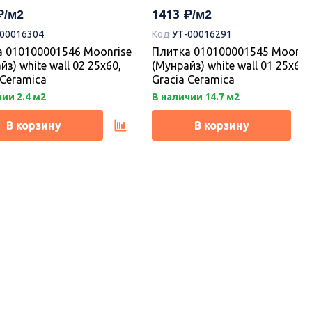
1413
-00016304
Код
УТ-00016291
 010100001546 Moonrise
Плитка 010100001545 Moonri
йз) white wall 02 25х60,
(Мунрайз) white wall 01 25х60,
 Ceramica
Gracia Ceramica
ии 2.4 м2
В наличии 14.7 м2
В корзину
В корзину
Новинка
Новинка
1205