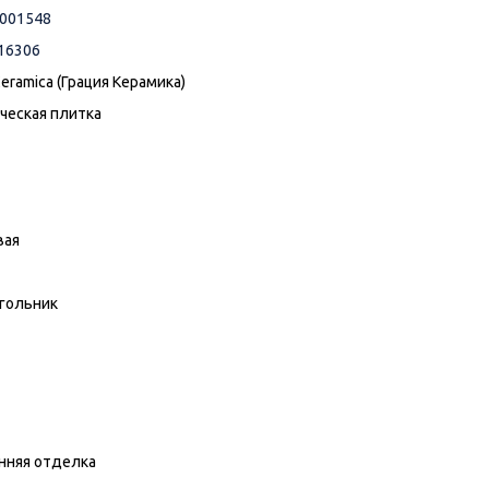
001548
16306
Ceramica (Грация Керамика)
ческая плитка
вая
гольник
нняя отделка