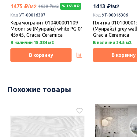
1475
1413
1638
% 163.8
Код
УТ-00016307
Код
УТ-00016306
Керамогранит 010400001109
Плитка 010100001
Moonrise (Мунрайз) white PG 01
(Мунрайз) grey wall
45х45, Gracia Ceramica
Gracia Ceramica
В наличии 15.384 м2
В наличии 34.5 м2
В корзину
В корзину
Новинка
-10%
Новинка
Похожие товары