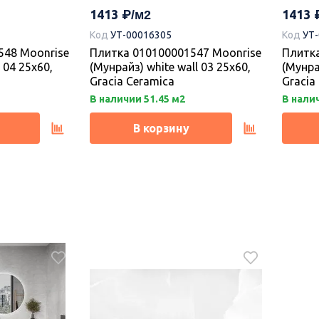
1413
1413
Код
УТ-00016305
Код
УТ
548 Moonrise
Плитка 010100001547 Moonrise
Плитка
 04 25х60,
(Мунрайз) white wall 03 25х60,
(Мунра
Gracia Ceramica
Gracia
В наличии 51.45 м2
В налич
В корзину
Новинка
-10%