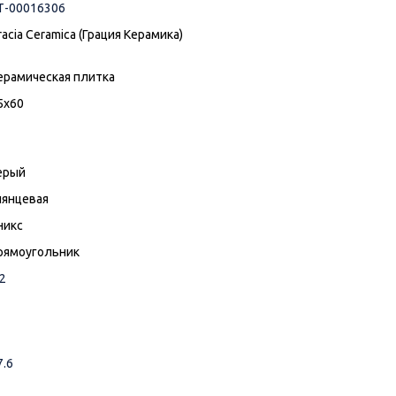
Т-00016306
racia Ceramica (Грация Керамика)
ерамическая плитка
5x60
ерый
лянцевая
никс
рямоугольник
.2
7.6