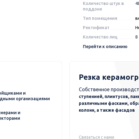
Количество штук в
4
поддоне
Тип помещения
в
Ректификат
Н
Количество лиц
8
Перейти к описанию
Резка керамог
Собственное производст
ойщиками и
ступенией, плинтусов, пан
дными организациями
различными фасками, обр
колонн, а также фасадов
нерами и
екторами
Связаться с нами