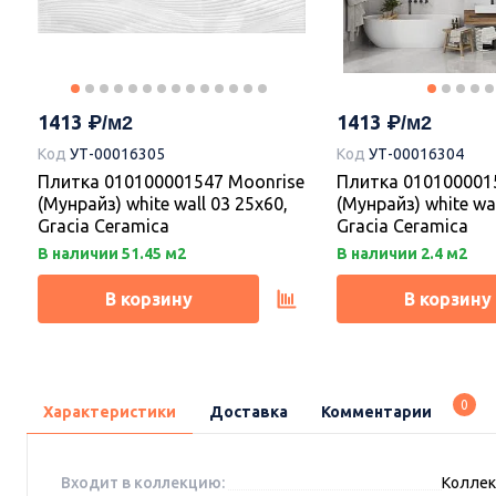
1205
1085
1205
Керамогранит 010400001385
Керамогранит 010
Эдем сер 01 v2 40х40, Gracia
Треви беж 01 40х40
Ceramica (Грация Керамика)
Ceramica
1413
1413
Код
УТ-00016305
Код
УТ-00016304
Под заказ.
Под заказ.
Плитка 010100001547 Moonrise
Плитка 010100001
(Мунрайз) white wall 03 25х60,
(Мунрайз) white wal
В корзину
В корзину
Gracia Ceramica
Gracia Ceramica
В наличии 51.45 м2
В наличии 2.4 м2
В корзину
В корзину
0
Характеристики
Доставка
Комментарии
Входит в коллекцию:
Коллекц