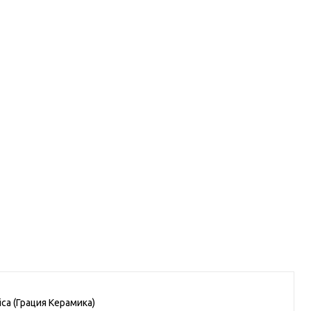
1205
% 120.5
Керамогранит 010400001417
Эфа беж 02 v2 40х40,Gracia
огранит 010400001365
Ceramica (Грация Керамика)
а бел 01 40х40, Gracia
ca
каз.
Под заказ.
В корзину
В корзину
ca (Грация Керамика)