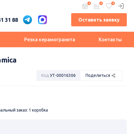
41 31 88
Оставить заявку
и
Резка керамогранита
Контакты
amica
Код
УТ-00016306
Поделиться
льный заказ: 1 коробка