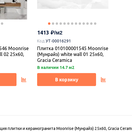
1205
1085
% 120.5
400001367
Керамогранит 010400001387
Керам
, Gracia
Нова сер 01 40х40, Gracia
Капелл
Ceramica
Cerami
1413
Код
УТ-00016291
В наличии 42.56 м2
Под за
546 Moonrise
Плитка 010100001545 Moonrise
l 02 25х60,
(Мунрайз) white wall 01 25х60,
В корзину
Gracia Ceramica
В наличии 14.7 м2
В корзину
ия плитки и керамогранита Moonrise (Мунрайз) 25х60, Gracia Cerami