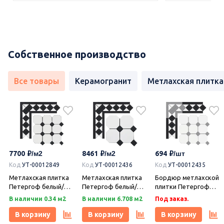
Собственное производство
Все товары
Керамогранит
Метлахская плитка
7700
8461
694
Код
УТ-00012849
Код
УТ-00012436
Код
УТ-00012435
Метлахская плитка
Метлахская плитка
Бордюр метлахской
Петергоф белый/
Петергоф белый/
плитки Петергоф
черный (001/013)
черный (001/013)
белый/черный
В наличии 0.34 м2
В наличии 6.708 м2
Под заказ.
29,2х29,2, Keramark
29,4х29,4, Keramark
(001/013) 30,9х15,8,
(Керамарк)
(Керамарк)
Keramark (Керамарк)
В корзину
В корзину
В корзину