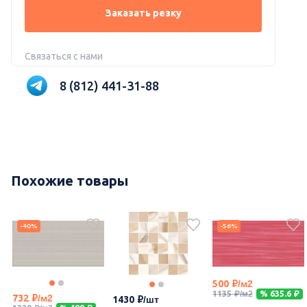
Заказать резку
Связаться с нами
8 (812) 441-31-88
Похожие товары
-40%
-56%
500
1135
% 635.6
732
1430