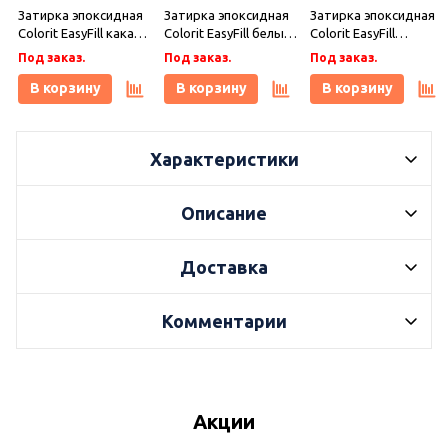
Затирка эпоксидная
Затирка эпоксидная
Затирка эпоксидная
Colorit EasyFill какао 1
Colorit EasyFill белый
Colorit EasyFill
кг, Плитонит
1 кг, Плитонит
бежевый 1 кг,
Под заказ.
Под заказ.
Под заказ.
Плитонит
В корзину
В корзину
В корзину
Характеристики
Описание
Доставка
Комментарии
Акции