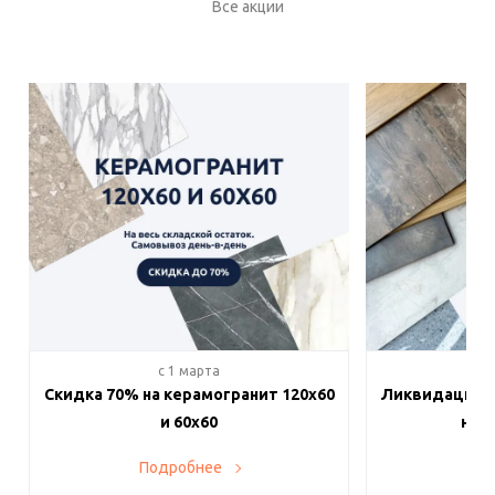
Все акции
c 1 марта
c 
Скидка 70% на керамогранит 120х60
Ликвидация п
и 60х60
на в
Подробнее
По