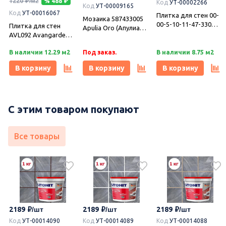
1220
% 488
Код
УТ-00002266
Код
УТ-00009165
Код
УТ-00016067
Плитка для стен 00-
Мозаика 587433005
00-5-10-11-47-330
Плитка для стен
Apulia Oro (Апулиа
Фреш 25х50,
AVL092 Avangarde
Оро) Mosaic 30х30,
Нефрит-Керамика
серая рельеф
Azori (Азори)
В наличии 12.29 м2
Под заказ.
В наличии 8.75 м2
29,8х59,8, Cersanit
В корзину
В корзину
В корзину
С этим товаром покупают
Все товары
2189
2189
2189
Код
УТ-00014090
Код
УТ-00014089
Код
УТ-00014088