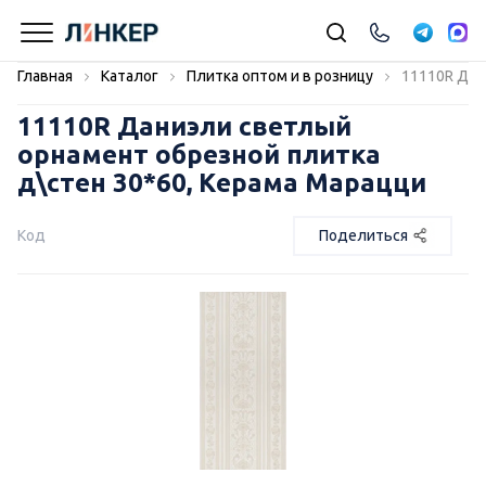
Главная
Каталог
Плитка оптом и в розницу
11110R Дан
11110R Даниэли светлый
орнамент обрезной плитка
д\стен 30*60, Керама Марацци
Код
Поделиться