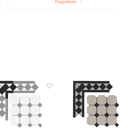
Теперь у вас есть возможность заказывать у нас резку
Подробнее
приобретенных плитки и керамогранита. На весь спектр
услуг действует скидка 10%. Производство находится в
Санкт-Петербурге и оснащено современными станками, в
том числе гидроабразивными, а также иным
вспомогательным оборудованием, поэтому вся работа
проводится без сколов и дефектов.