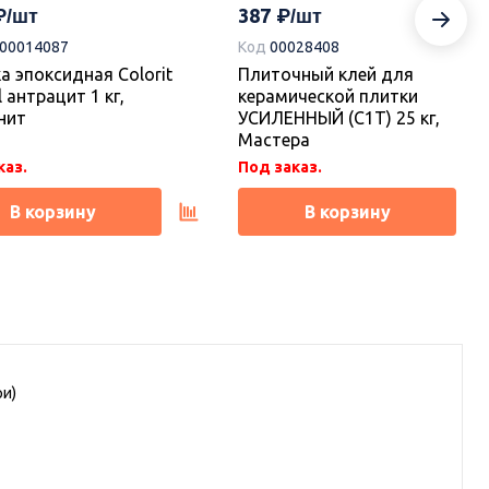
387
-00014087
Код
00028408
а эпоксидная Colorit
Плиточный клей для
l антрацит 1 кг,
керамической плитки
нит
УСИЛЕННЫЙ (С1Т) 25 кг,
Мастера
каз.
Под заказ.
В корзину
В корзину
ри)