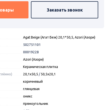
товары
Заказать звонок
Agat Beige (Агат Беж) 20,1*50,5, Azori (Азори)
502751101
00019228
Azori (Азори)
Керамическая плитка
глённо)
20,1x50,5
/
50,5x20,1
коричневый
глянцевая
оникс
прямоугольник