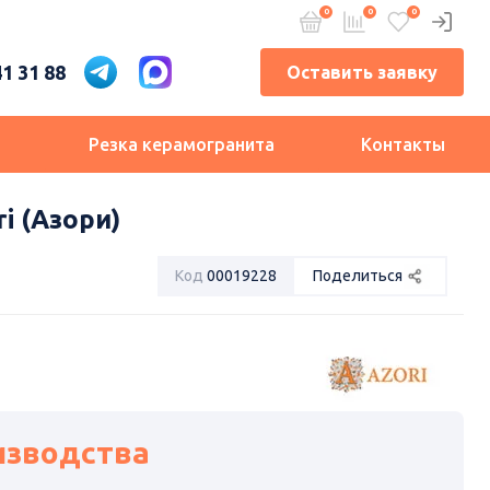
41 31 88
Оставить заявку
и
Резка керамогранита
Контакты
i (Азори)
Код
00019228
Поделиться
изводства