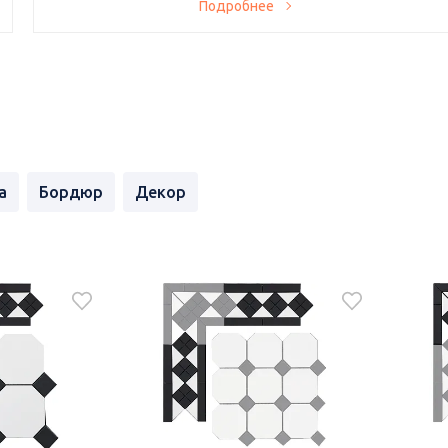
Хотите создать уникальный интерьер по супервыгодной
Подробнее
цене? Тогда наше предложение именно для вас! В нашем
магазине проходит ликвидация остатков плитки с
невероятными скидками до 60% с самовывозом день-в-
день.
а
Бордюр
Декор