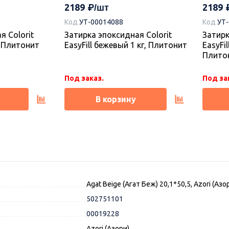
2189
2189
Код
УТ-00014088
Код
УТ
я Colorit
Затирка эпоксидная Colorit
Затирк
г, Плитонит
EasyFill бежевый 1 кг, Плитонит
EasyFil
Плито
Под заказ.
Под за
В корзину
Agat Beige (Агат Беж) 20,1*50,5, Azori (Азо
502751101
00019228
Azori (Азори)