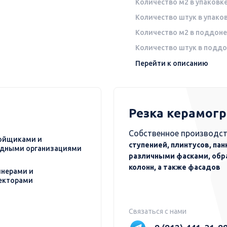
Количество м2 в упаковк
Количество штук в упако
Количество м2 в поддоне
Количество штук в подд
Перейти к описанию
Резка керамог
Собственное производст
ойщиками и
ступенией, плинтусов, пан
дными организациями
различными фасками, обр
колонн, а также фасадов
нерами и
екторами
Связаться с нами