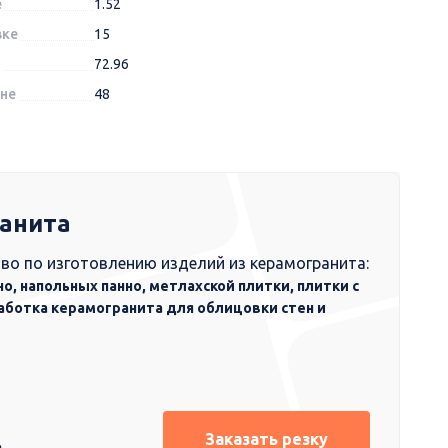
е
1.52
вке
15
72.96
оне
48
ранита
во по изготовлению изделий из керамогранита:
но, напольных панно, метлахской плитки, плитки с
аботка керамогранита для облицовки стен и
Заказать резку