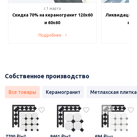
c 1 марта
c 
Скидка 70% на керамогранит 120х60
Ликвидация п
и 60х60
на в
Подробнее
По
Собственное производство
Все товары
Керамогранит
Метлахская плитка
7700
8461
694