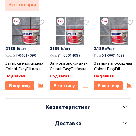
Все товары
2189
2189
2189
Код
УТ-00014090
Код
УТ-00014089
Код
УТ-00014088
Затирка эпоксидная
Затирка эпоксидная
Затирка эпоксидная
Colorit EasyFill какао 1
Colorit EasyFill белый
Colorit EasyFill
кг, Плитонит
1 кг, Плитонит
бежевый 1 кг,
Под заказ.
Под заказ.
Под заказ.
Плитонит
В корзину
В корзину
В корзину
Характеристики
Доставка