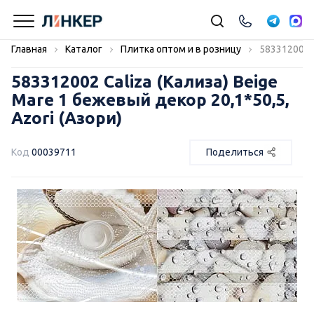
Главная
Каталог
Плитка оптом и в розницу
583312002 C
583312002 Caliza (Кализа) Beige
Mare 1 бежевый декор 20,1*50,5,
Azori (Азори)
Код
00039711
Поделиться