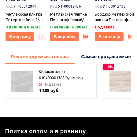
Код
УТ-00012849
Код
УТ-00012436
Код
УТ-00012435
Метлахская плитка
Метлахская плитка
Бордюр метлахской
Петергоф белый/
Петергоф белый/
плитки Петергоф
черный (001/013)
черный (001/013)
белый/черный
В наличии 0.34 м2
В наличии 6.708 м2
Под заказ.
29,2х29,2, Keramark
29,4х29,4, Keramark
(001/013) 30,9х15,8,
(Керамарк)
(Керамарк)
Keramark (Керамарк)
В корзину
В корзину
В корзину
Рекомендуемые товары
Самые продаваемые т
-10%
Керамогранит
010400001385 Эдем сер...
Под заказ
1 205 руб.
Плитка оптом и в розницу