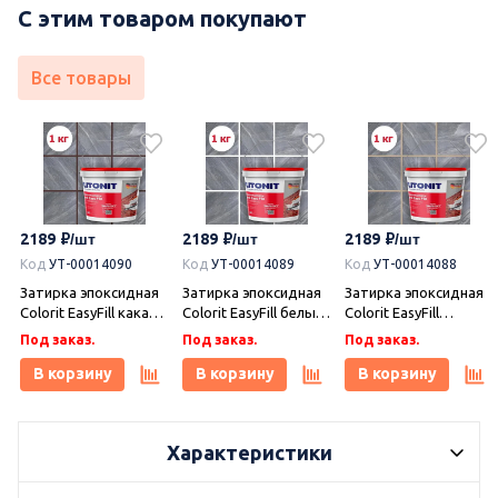
С этим товаром покупают
Все товары
2189
2189
2189
Код
УТ-00014090
Код
УТ-00014089
Код
УТ-00014088
Затирка эпоксидная
Затирка эпоксидная
Затирка эпоксидная
Colorit EasyFill какао 1
Colorit EasyFill белый
Colorit EasyFill
кг, Плитонит
1 кг, Плитонит
бежевый 1 кг,
Под заказ.
Под заказ.
Под заказ.
Плитонит
В корзину
В корзину
В корзину
Характеристики