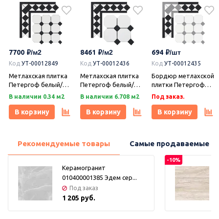
7700
8461
694
Код
УТ-00012849
Код
УТ-00012436
Код
УТ-00012435
Метлахская плитка
Метлахская плитка
Бордюр метлахской
Петергоф белый/
Петергоф белый/
плитки Петергоф
черный (001/013)
черный (001/013)
белый/черный
В наличии 0.34 м2
В наличии 6.708 м2
Под заказ.
29,2х29,2, Keramark
29,4х29,4, Keramark
(001/013) 30,9х15,8,
(Керамарк)
(Керамарк)
Keramark (Керамарк)
В корзину
В корзину
В корзину
Рекомендуемые товары
Самые продаваемые т
-10%
Керамогранит
010400001385 Эдем сер...
Под заказ
1 205 руб.