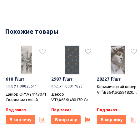
Похожие товары
618
2987
28227
Код
УТ-00020511
Код
УТ-00017823
Керамический ковер
VT\B564\SG591820R
9
Декор OP\A241\7071
Декор
Давид 2 матовый
Скарпа матовый
VT\A656\48017R Сан-
обрезной
20x50x0,8, Kerama
Марко матовый
119,5х238,5х0,9,
Под заказ.
Под заказ.
Под заказ.
Marazzi (Керама
обрезной 40x80x1,
Kerama Marazzi
Марацци)
Kerama Marazzi
В корзину
В корзину
В корзину
(Керама Марацци)
(Керама Марацци)