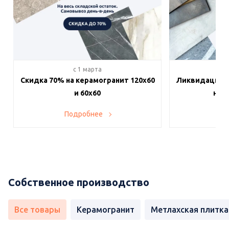
c 1 марта
c 
Скидка 70% на керамогранит 120х60
Ликвидация п
и 60х60
на в
Подробнее
По
Собственное производство
Все товары
Керамогранит
Метлахская плитка