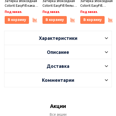
Затирка эпоксидная
Затирка эпоксидная
Затирка эпоксидная
Colorit EasyFill какао 1
Colorit EasyFill белый
Colorit EasyFill
кг, Плитонит
1 кг, Плитонит
бежевый 1 кг,
Под заказ.
Под заказ.
Под заказ.
Плитонит
В корзину
В корзину
В корзину
Характеристики
Описание
Доставка
Комментарии
Акции
Все акции