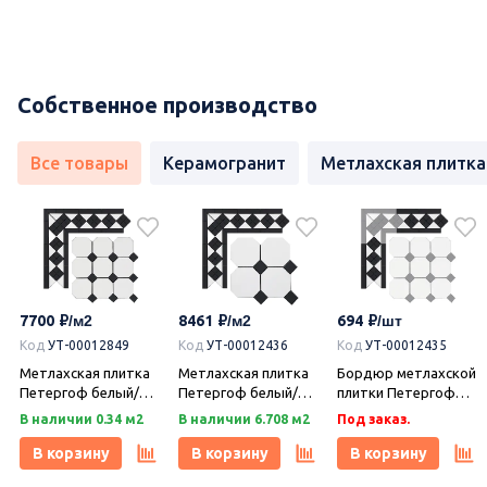
Собственное производство
Все товары
Керамогранит
Метлахская плитка
7700
8461
694
Код
УТ-00012849
Код
УТ-00012436
Код
УТ-00012435
Метлахская плитка
Метлахская плитка
Бордюр метлахской
Петергоф белый/
Петергоф белый/
плитки Петергоф
черный (001/013)
черный (001/013)
белый/черный
В наличии 0.34 м2
В наличии 6.708 м2
Под заказ.
29,2х29,2, Keramark
29,4х29,4, Keramark
(001/013) 30,9х15,8,
(Керамарк)
(Керамарк)
Keramark (Керамарк)
В корзину
В корзину
В корзину