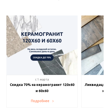
c 1 марта
c 
Скидка 70% на керамогранит 120х60
Ликвидация п
и 60х60
на в
Подробнее
По