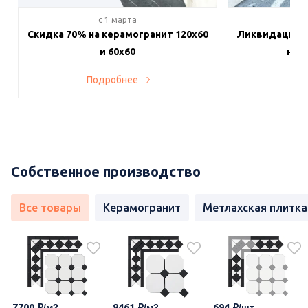
c 1 марта
c 
Скидка 70% на керамогранит 120х60
Ликвидация п
и 60х60
на в
Подробнее
По
Собственное производство
Все товары
Керамогранит
Метлахская плитка
7700
8461
694