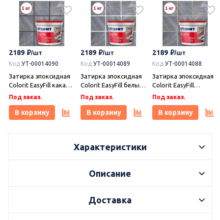
2189
2189
2189
Код
УТ-00014090
Код
УТ-00014089
Код
УТ-00014088
Затирка эпоксидная
Затирка эпоксидная
Затирка эпоксидная
Colorit EasyFill какао 1
Colorit EasyFill белый
Colorit EasyFill
кг, Плитонит
1 кг, Плитонит
бежевый 1 кг,
Под заказ.
Под заказ.
Под заказ.
Плитонит
В корзину
В корзину
В корзину
Характеристики
Описание
Доставка