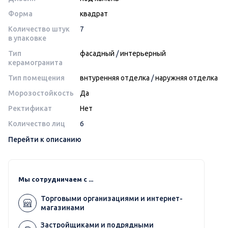
Форма
квадрат
Количество штук
7
в упаковке
Тип
фасадный
/
интерьерный
керамогранита
Тип помещения
внтуренняя отделка
/
наружняя отделка
Морозостойкость
Да
Ректификат
Нет
Количество лиц
6
Перейти к описанию
Мы сотрудничаем с ...
Торговыми организациями и интернет-
магазинами
Застройщиками и подрядными