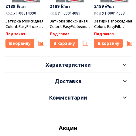
2189
2189
2189
Код
УТ-00014090
Код
УТ-00014089
Код
УТ-00014088
Затирка эпоксидная
Затирка эпоксидная
Затирка эпоксидная
Colorit EasyFill какао 1
Colorit EasyFill белый
Colorit EasyFill
кг, Плитонит
1 кг, Плитонит
бежевый 1 кг,
Под заказ.
Под заказ.
Под заказ.
Плитонит
В корзину
В корзину
В корзину
Характеристики
Доставка
Комментарии
Акции