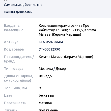
Самовывоз , бесплатно
Нашли дешевле?
Входит в
Коллекция керамогранита Про
коллекцию:
Лаймстоун 60х60; 60х119,5, Kerama
Marazzi (Керама Марацци)
Артикул
DD205420\MM
Код товара
УТ-00012990
Производитель /
Kerama Marazzi (Керама Марацци)
Бренд
Тип товара
Мозаика
/
Декор
Длина x Ширина,
не надо
см (округлённо)
Толщина, мм
9
Цвет
бежевый
Поверхность
матовая
Дизайн
под камень