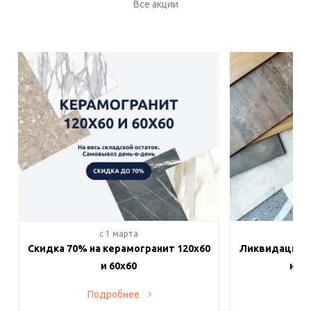
Все акции
c 1 марта
c 
Скидка 70% на керамогранит 120х60
Ликвидация п
и 60х60
на в
Подробнее
По