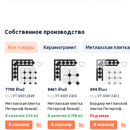
Собственное производство
Все товары
Керамогранит
Метлахская плитка
7700
8461
694
Код
УТ-00012849
Код
УТ-00012436
Код
УТ-00012435
Метлахская плитка
Метлахская плитка
Бордюр метлахской
Петергоф белый/
Петергоф белый/
плитки Петергоф
черный (001/013)
черный (001/013)
белый/черный
В наличии 0.34 м2
В наличии 6.708 м2
Под заказ.
29,2х29,2, Keramark
29,4х29,4, Keramark
(001/013) 30,9х15,8,
(Керамарк)
(Керамарк)
Keramark (Керамарк)
В корзину
В корзину
В корзину