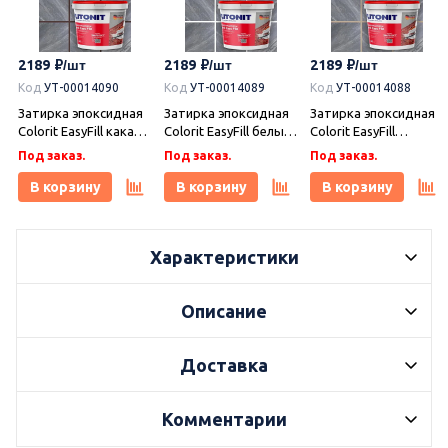
2189
2189
2189
Код
УТ-00014090
Код
УТ-00014089
Код
УТ-00014088
Затирка эпоксидная
Затирка эпоксидная
Затирка эпоксидная
Colorit EasyFill какао 1
Colorit EasyFill белый
Colorit EasyFill
кг, Плитонит
1 кг, Плитонит
бежевый 1 кг,
Под заказ.
Под заказ.
Под заказ.
Плитонит
В корзину
В корзину
В корзину
Характеристики
Описание
Доставка
Комментарии