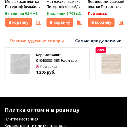
Метлахская плитка
Метлахская плитка
Бордюр метлахской
Петергоф белый/
Петергоф белый/
плитки Петергоф
черный (001/013)
черный (001/013)
белый/черный
В наличии 0.34 м2
В наличии 6.708 м2
Под заказ.
29,2х29,2, Keramark
29,4х29,4, Keramark
(001/013) 30,9х15,8,
(Керамарк)
(Керамарк)
Keramark (Керамарк)
В корзину
В корзину
В корзину
Рекомендуемые товары
Самые продаваемые т
-10%
Керамогранит
010400001385 Эдем сер...
Под заказ
1 205 руб.
Плитка оптом и в розницу
Плитка настенная
Керамогранит и плитка для пола