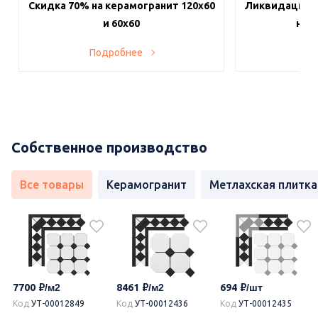
Скидка 70% на керамогранит 120х60
Ликвидация п
и 60х60
на в
Подробнее
По
Собственное производство
Все товары
Керамогранит
Метлахская плитка
7700
8461
694
Код
УТ-00012849
Код
УТ-00012436
Код
УТ-00012435