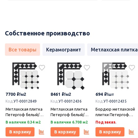
Собственное производство
Все товары
Керамогранит
Метлахская плитка
7700
8461
694
Код
УТ-00012849
Код
УТ-00012436
Код
УТ-00012435
Метлахская плитка
Метлахская плитка
Бордюр метлахской
Петергоф белый/
Петергоф белый/
плитки Петергоф
черный (001/013)
черный (001/013)
белый/черный
В наличии 0.34 м2
В наличии 6.708 м2
Под заказ.
29,2х29,2, Keramark
29,4х29,4, Keramark
(001/013) 30,9х15,8,
(Керамарк)
(Керамарк)
Keramark (Керамарк)
В корзину
В корзину
В корзину