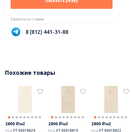
Заказать резку
Связаться с нами
8 (812) 441-31-88
Похожие товары
2800
2800
2800
Код
УТ-00018824
Код
УТ-00018819
Код
УТ-00018822