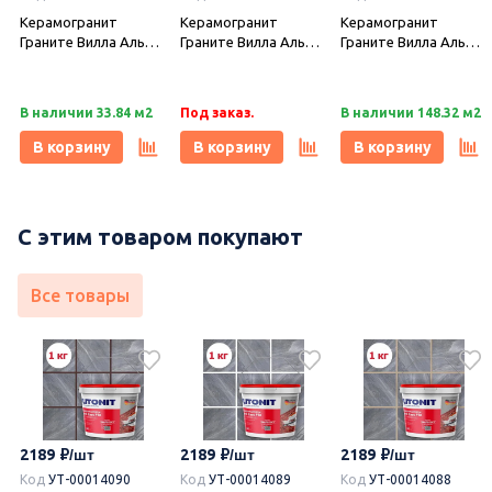
Керамогранит
Керамогранит
Керамогранит
Граните Вилла Альба
Граните Вилла Альба
Граните Вилла Альба
Кросс белый 60х120
Кросс бежевый
Кросс Айвори 60х120
легкое
60х120 легкое
легкое
лаппатирование LLR,
лаппатирование LLR,
лаппатирование LLR,
В наличии 33.84 м2
Под заказ.
В наличии 148.32 м2
Idalgo (Идальго)
Idalgo (Идальго)
Idalgo (Идальго)
В корзину
В корзину
В корзину
С этим товаром покупают
Все товары
2189
2189
2189
Код
УТ-00014090
Код
УТ-00014089
Код
УТ-00014088