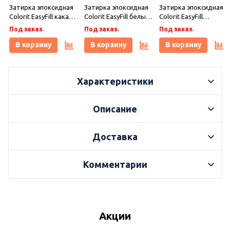
Затирка эпоксидная
Затирка эпоксидная
Затирка эпоксидная
Colorit EasyFill какао 1
Colorit EasyFill белый
Colorit EasyFill
кг, Плитонит
1 кг, Плитонит
бежевый 1 кг,
Под заказ.
Под заказ.
Под заказ.
Плитонит
В корзину
В корзину
В корзину
Характеристики
Описание
Доставка
Комментарии
Акции