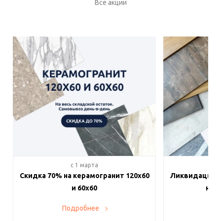
Все акции
c 1 марта
c 
Скидка 70% на керамогранит 120х60
Ликвидация п
и 60х60
на в
Подробнее
По