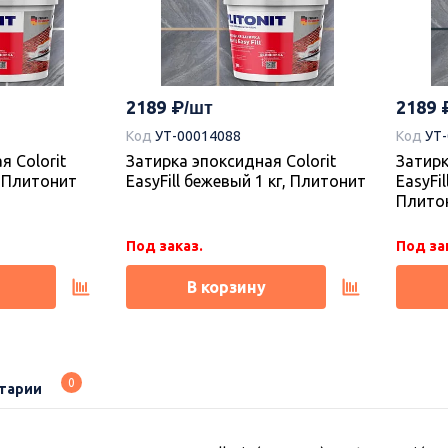
2189
2189
Код
УТ-00014088
Код
УТ
я Colorit
Затирка эпоксидная Colorit
Затирк
г, Плитонит
EasyFill бежевый 1 кг, Плитонит
EasyFil
Плито
Под заказ.
Под за
В корзину
0
тарии