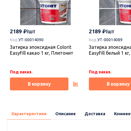
2189
2189
Код
УТ-00014090
Код
УТ-00014089
Затирка эпоксидная Colorit
Затирка эпоксидна
EasyFill какао 1 кг, Плитонит
EasyFill белый 1 к
Под заказ.
Под заказ.
В корзину
В корзину
Характеристики
Описание
Доставка
Коммен