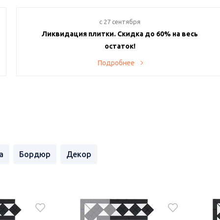
c 27 сентября
Ликвидация плитки. Скидка до 60% на весь
остаток!
Хотите создать уникальный интерьер по супервыгодной
Подробнее
цене? Тогда наше предложение именно для вас! В нашем
магазине проходит ликвидация остатков плитки с
невероятными скидками до 60% с самовывозом день-в-
день.
а
Бордюр
Декор