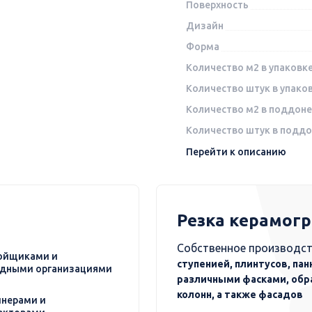
Поверхность
Дизайн
Форма
Количество м2 в упаковк
Количество штук в упако
Количество м2 в поддоне
Количество штук в подд
Перейти к описанию
Резка керамог
Собственное производст
ойщиками и
ступенией, плинтусов, пан
дными организациями
различными фасками, обр
колонн, а также фасадов
нерами и