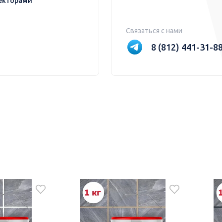
екторами
Связаться с нами
8 (812) 441-31-8