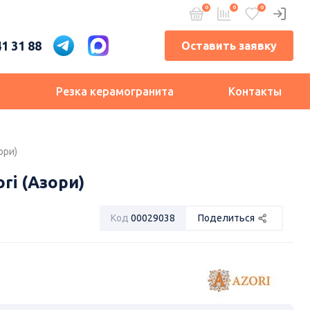
41 31 88
Оставить заявку
и
Резка керамогранита
Контакты
ори)
ri (Азори)
Код
00029038
Поделиться