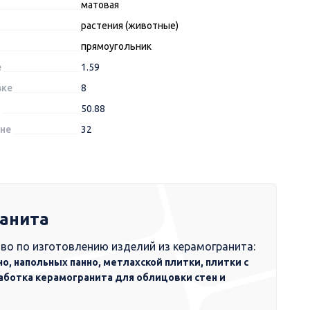
матовая
растения (животные)
прямоугольник
е
1.59
вке
8
50.88
оне
32
ранита
во по изготовлению изделий из керамогранита:
но, напольных панно, метлахской плитки, плитки с
аботка керамогранита для облицовки стен и