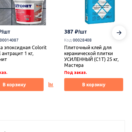
387
-00014087
Код
00028408
а эпоксидная Colorit
Плиточный клей для
l антрацит 1 кг,
керамической плитки
нит
УСИЛЕННЫЙ (С1Т) 25 кг,
Мастера
каз.
Под заказ.
В корзину
В корзину