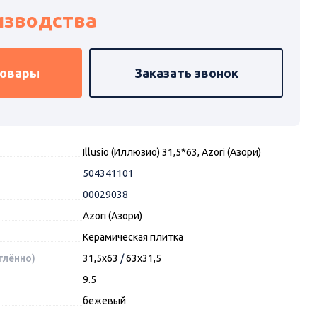
изводства
товары
Заказать звонок
Illusio (Иллюзио) 31,5*63, Azori (Азори)
504341101
00029038
Azori (Азори)
Керамическая плитка
глённо)
31,5x63
/
63x31,5
9.5
бежевый