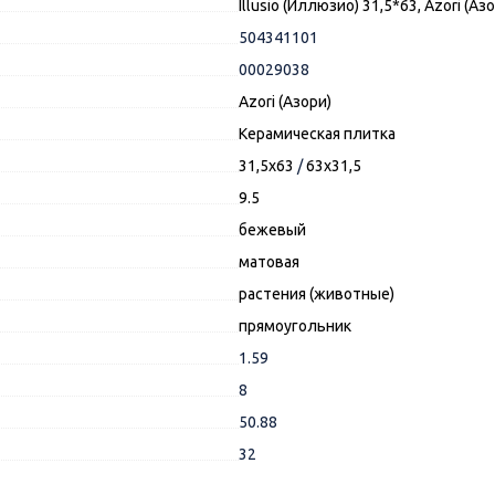
Illusio (Иллюзио) 31,5*63, Azori (Аз
504341101
00029038
Azori (Азори)
Керамическая плитка
31,5x63
/
63x31,5
9.5
бежевый
матовая
растения (животные)
прямоугольник
1.59
8
50.88
32