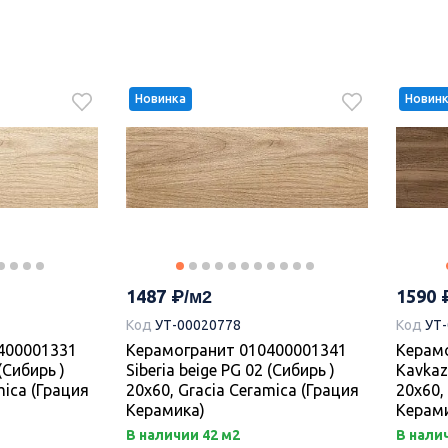
Новинка
Новин
1487
1590
Код
УТ-00020778
Код
УТ
400001331
Керамогранит 010400001341
Керам
 (Сибирь )
Siberia beige PG 02 (Сибирь )
Kavkaz
mica (Грация
20х60, Gracia Ceramica (Грация
20х60,
Керамика)
Керам
В наличии 42 м2
В налич