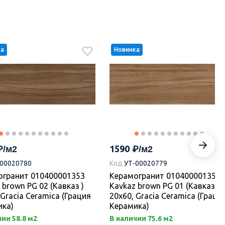
ка
Новинка
1590
-00020780
Код
УТ-00020779
огранит 010400001353
Керамогранит 010400001351
 brown PG 02 (Кавказ )
Kavkaz brown PG 01 (Кавказ )
 Gracia Ceramica (Грация
20х60, Gracia Ceramica (Граци
ика)
Керамика)
ии 58.8 м2
В наличии 75.6 м2