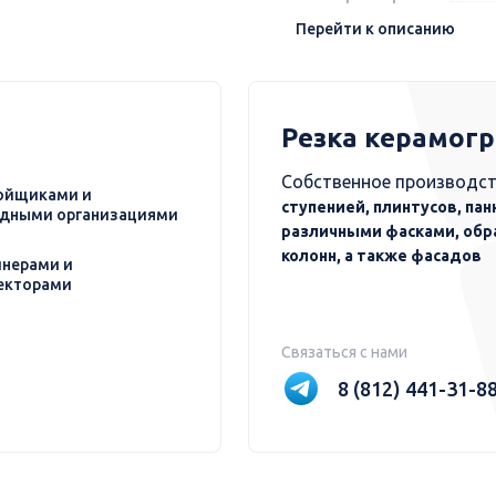
Перейти к описанию
Резка керамог
Собственное производст
ойщиками и
ступенией, плинтусов, пан
дными организациями
различными фасками, обр
колонн, а также фасадов
нерами и
екторами
Связаться с нами
8 (812) 441-31-8