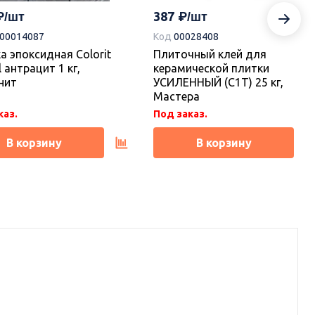
387
-00014087
Код
00028408
а эпоксидная Colorit
Плиточный клей для
l антрацит 1 кг,
керамической плитки
нит
УСИЛЕННЫЙ (С1Т) 25 кг,
Мастера
каз.
Под заказ.
В корзину
В корзину