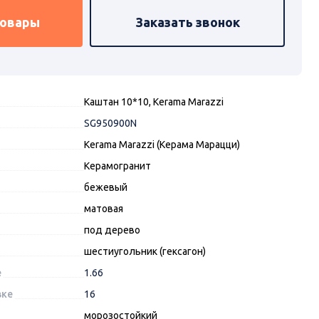
товары
Заказать звонок
Каштан 10*10, Kerama Marazzi
SG950900N
Kerama Marazzi (Керама Марацци)
Керамогранит
бежевый
матовая
под дерево
шестиугольник (гексагон)
е
1.66
вке
16
морозостойкий