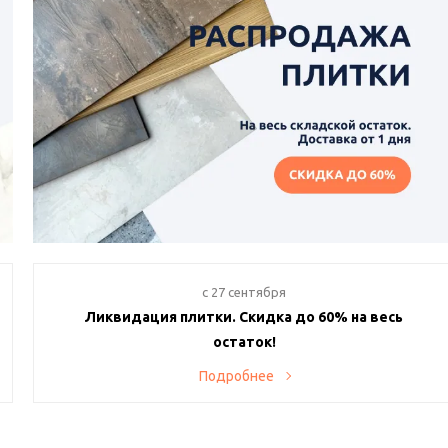
c 27 сентября
Ликвидация плитки. Скидка до 60% на весь
остаток!
Хотите создать уникальный интерьер по супервыгодной
Подробнее
цене? Тогда наше предложение именно для вас! В нашем
магазине проходит ликвидация остатков плитки с
невероятными скидками до 60% с самовывозом день-в-