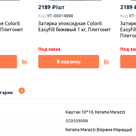
2189
2189
Код
УТ-00014088
Код
УТ
я Colorit
Затирка эпоксидная Colorit
Затирк
г, Плитонит
EasyFill бежевый 1 кг, Плитонит
EasyFil
Плито
Под заказ.
Под за
В корзину
0
тарии
Каштан 10*10, Kerama Marazzi
SG950900N
Kerama Marazzi (Керама Марацци)