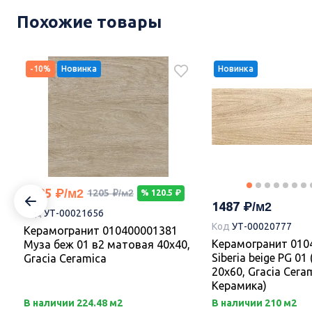
Похожие товары
-10%
Новинка
Новинка
1085
1205
% 120.5
1487
Код
УТ-00021656
Код
УТ-00020777
Керамогранит 010400001381
Керамогранит 010
Муза беж 01 в2 матовая 40х40,
Siberia beige PG 01
Gracia Ceramica
20х60, Gracia Cera
Керамика)
В наличии 224.48 м2
В наличии 210 м2