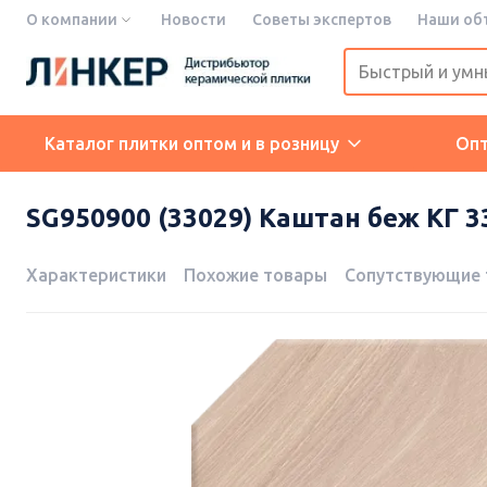
О компании
Новости
Советы экспертов
Наши об
Каталог плитки оптом и в розницу
Оп
SG950900 (33029) Каштан беж КГ 
Характеристики
Похожие товары
Сопутствующие