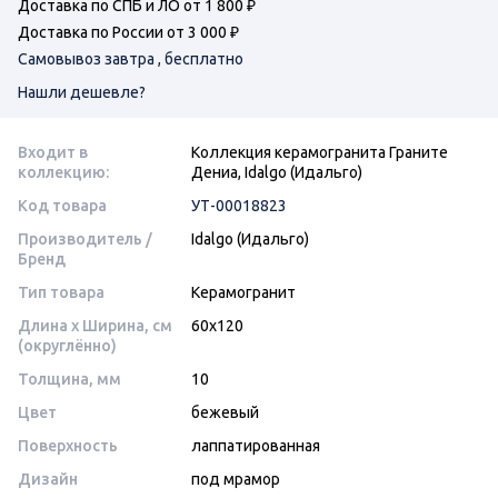
Доставка по СПБ и ЛО от 1 800 ₽
Доставка по России от 3 000 ₽
Самовывоз завтра , бесплатно
Нашли дешевле?
Входит в
Коллекция керамогранита Граните
коллекцию:
Дениа, Idalgo (Идальго)
Код товара
УТ-00018823
Производитель /
Idalgo (Идальго)
Бренд
Тип товара
Керамогранит
Длина x Ширина, см
60x120
(округлённо)
Толщина, мм
10
Цвет
бежевый
Поверхность
лаппатированная
Дизайн
под мрамор