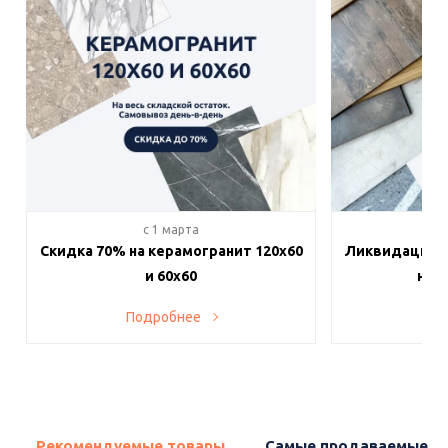
c 1 марта
c 
Скидка 70% на керамогранит 120х60
Ликвидация п
и 60х60
на в
Подробнее
По
Рекомендуемые товары
Самые продаваемые т