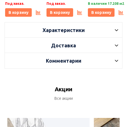
Под заказ.
Под заказ.
В наличии 17.208 м2
Marazzi (Керама
Marazzi (Керама
Marazzi (Керама
Марацци)
Марацци)
Марацци)
В корзину
В корзину
В корзину
Характеристики
Доставка
Комментарии
Акции
Все акции