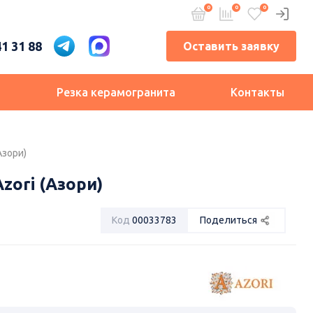
41 31 88
Оставить заявку
и
Резка керамогранита
Контакты
Азори)
zori (Азори)
Код
00033783
Поделиться