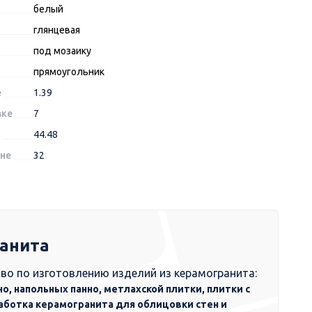
белый
глянцевая
под мозаику
прямоугольник
е
1.39
вке
7
44.48
оне
32
ранита
во по изготовлению изделий из керамогранита:
но, напольных панно, метлахской плитки, плитки с
аботка керамогранита для облицовки стен и