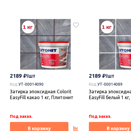
995
995
Код
УТ-00020824
Код
УТ-00020823
Плитка 00-00110421 Castle
Плитка 00-0011018
Wood 20,1х50,5, Azori (Азори)
Ornament 20,1х50,5
(Азори)
Под заказ.
Под заказ.
В корзину
В корзину
2189
2189
Код
УТ-00014090
Код
УТ-00014089
Затирка эпоксидная Colorit
Затирка эпоксидна
EasyFill какао 1 кг, Плитонит
EasyFill белый 1 к
Под заказ.
Под заказ.
В корзину
В корзину