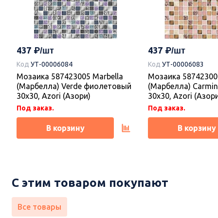
437
437
Код
УТ-00006084
Код
УТ-00006083
Мозаика 587423005 Marbella
Мозаика 587423004
(Марбелла) Verde фиолетовый
(Марбелла) Carmi
30х30, Azori (Азори)
30х30, Azori (Азор
Под заказ.
Под заказ.
В корзину
В корзину
Новинка
Новинка
С этим товаром покупают
Все товары