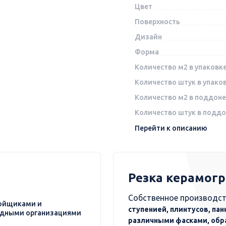
Цвет
Поверхность
Дизайн
Форма
Количество м2 в упаковк
Количество штук в упако
Количество м2 в поддоне
Количество штук в подд
Перейти к описанию
Резка керамог
Собственное производст
ойщиками и
ступенией, плинтусов, пан
дными организациями
различными фасками, обр