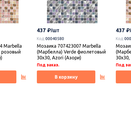
437
437
Код
00040580
Код
00
 Marbella
Мозаика 707423007 Marbella
Мозаик
n розовый
(Марбелла) Verde фиолетовый
(Марбе
и)
30х30, Azori (Азори)
30х30,
Под заказ.
Под за
В корзину
Новинка
Новин