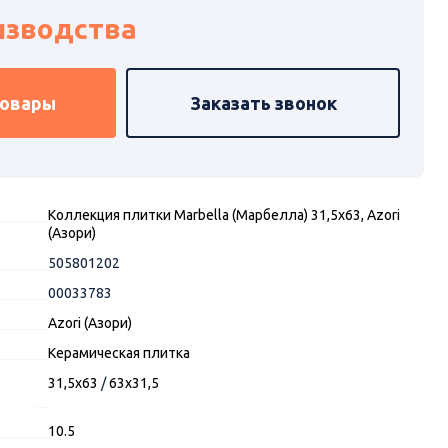
изводства
товары
Заказать звонок
Коллекция плитки Marbella (Марбелла) 31,5х63, Azori
(Азори)
505801202
00033783
Azori (Азори)
Керамическая плитка
31,5x63
/
63x31,5
10.5