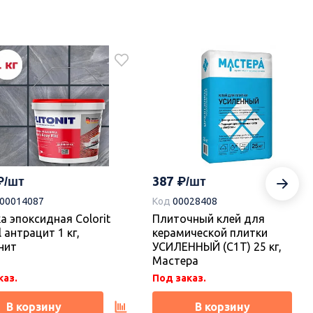
650
-00020821
Код
УТ-00021754
 00-00110185 Castle
Декор 00-00110183 Castle
0,1х50,5, Azori (Азори)
20,1х50,5, Azori (Азори)
каз.
Под заказ.
В корзину
В корзину
387
-00014087
Код
00028408
а эпоксидная Colorit
Плиточный клей для
l антрацит 1 кг,
керамической плитки
нит
УСИЛЕННЫЙ (С1Т) 25 кг,
Мастера
каз.
Под заказ.
В корзину
В корзину