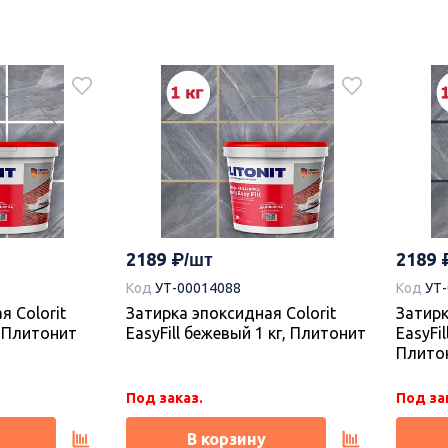
995
995
Код
УТ-00021755
Код
УТ
6 Castle
Плитка 00-00110184 Castle
Плитка
, Azori
Marfil 20,1х50,5, Azori (Азори)
Beige 2
В наличии 1.62 м2
Под за
В корзину
2189
2189
Код
УТ-00014088
Код
УТ
я Colorit
Затирка эпоксидная Colorit
Затирк
г, Плитонит
EasyFill бежевый 1 кг, Плитонит
EasyFil
Плито
Под заказ.
Под за
В корзину