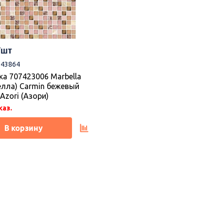
043864
а 707423006 Marbella
лла) Carmin бежевый
 Azori (Азори)
каз.
В корзину
ка
Новинка