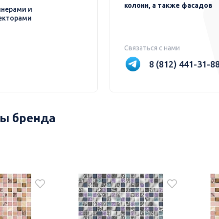
колонн, а также фасадов
нерами и
екторами
Связаться с нами
8 (812) 441-31-8
ы бренда