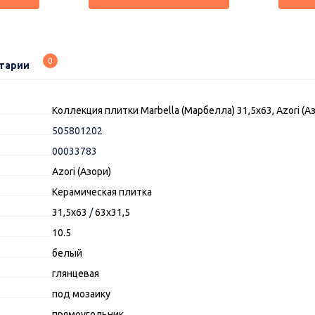
0
тарии
Коллекция плитки Marbella (Марбелла) 31,5х63, Azori (А
505801202
00033783
Azori (Азори)
Керамическая плитка
31,5x63
/
63x31,5
10.5
белый
глянцевая
под мозаику
прямоугольник