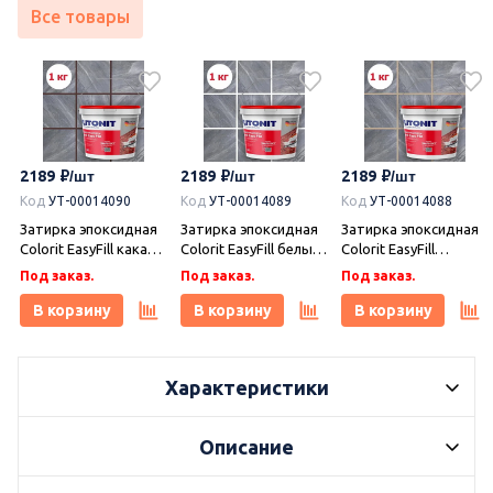
Все товары
2189
2189
2189
Код
УТ-00014090
Код
УТ-00014089
Код
УТ-00014088
Затирка эпоксидная
Затирка эпоксидная
Затирка эпоксидная
Colorit EasyFill какао 1
Colorit EasyFill белый
Colorit EasyFill
кг, Плитонит
1 кг, Плитонит
бежевый 1 кг,
Под заказ.
Под заказ.
Под заказ.
Плитонит
В корзину
В корзину
В корзину
Характеристики
Описание