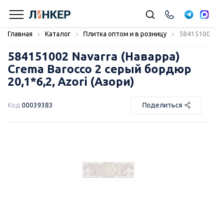
Главная
Каталог
Плитка оптом и в розницу
584151002 N
584151002 Navarra (Наварра)
Crema Barocco 2 серый бордюр
20,1*6,2, Azori (Азори)
Код
00039383
Поделиться