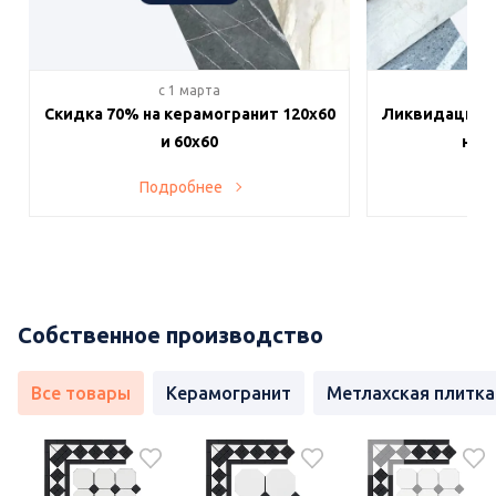
c 1 марта
c 
Скидка 70% на керамогранит 120х60
Ликвидация п
и 60х60
на в
Подробнее
По
Собственное производство
Все товары
Керамогранит
Метлахская плитка