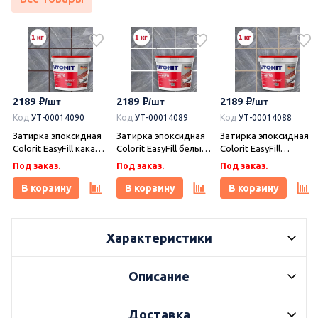
2189
2189
2189
Код
УТ-00014090
Код
УТ-00014089
Код
УТ-00014088
Затирка эпоксидная
Затирка эпоксидная
Затирка эпоксидная
Colorit EasyFill какао 1
Colorit EasyFill белый
Colorit EasyFill
кг, Плитонит
1 кг, Плитонит
бежевый 1 кг,
Под заказ.
Под заказ.
Под заказ.
Плитонит
В корзину
В корзину
В корзину
Характеристики
Описание
Доставка