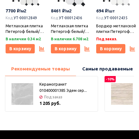
7700
8461
694
Код
УТ-00012849
Код
УТ-00012436
Код
УТ-00012435
Метлахская плитка
Метлахская плитка
Бордюр метлахской
Петергоф белый/
Петергоф белый/
плитки Петергоф
черный (001/013)
черный (001/013)
белый/черный
В наличии 0.34 м2
В наличии 6.708 м2
Под заказ.
29,2х29,2, Keramark
29,4х29,4, Keramark
(001/013) 30,9х15,8,
(Керамарк)
(Керамарк)
Keramark (Керамарк)
В корзину
В корзину
В корзину
Рекомендуемые товары
Самые продаваемые т
-10%
Керамогранит
010400001385 Эдем сер...
Под заказ
1 205 руб.