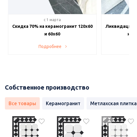
c 1 марта
c 
Скидка 70% на керамогранит 120х60
Ликвидация п
и 60х60
на в
Подробнее
По
Собственное производство
Все товары
Керамогранит
Метлахская плитка