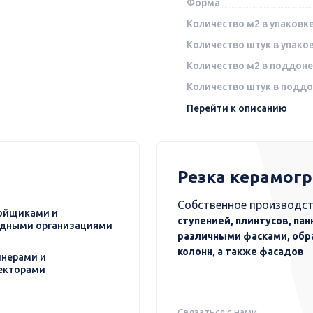
Форма
Количество м2 в упаковк
Количество штук в упако
Количество м2 в поддоне
Количество штук в подд
Перейти к описанию
Резка керамог
Собственное производст
ойщиками и
ступенией, плинтусов, пан
дными организациями
различными фасками, обр
колонн, а также фасадов
нерами и
екторами
Связаться с нами