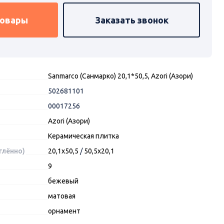
товары
Заказать звонок
Sanmarco (Санмарко) 20,1*50,5, Azori (Азори)
502681101
00017256
Azori (Азори)
Керамическая плитка
глённо)
20,1x50,5
/
50,5x20,1
9
бежевый
матовая
орнамент