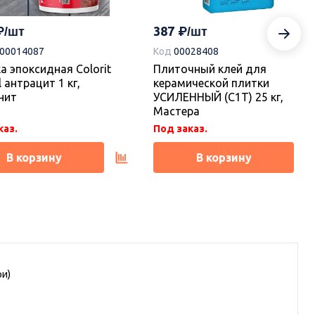
387
-00014087
Код
00028408
а эпоксидная Colorit
Плиточный клей для
l антрацит 1 кг,
керамической плитки
нит
УСИЛЕННЫЙ (С1Т) 25 кг,
Мастера
каз.
Под заказ.
В корзину
В корзину
ри)