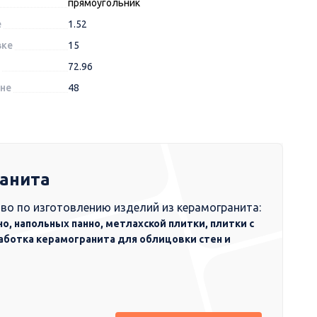
прямоугольник
е
1.52
вке
15
72.96
оне
48
ранита
во по изготовлению изделий из керамогранита:
но, напольных панно, метлахской плитки, плитки с
аботка керамогранита для облицовки стен и