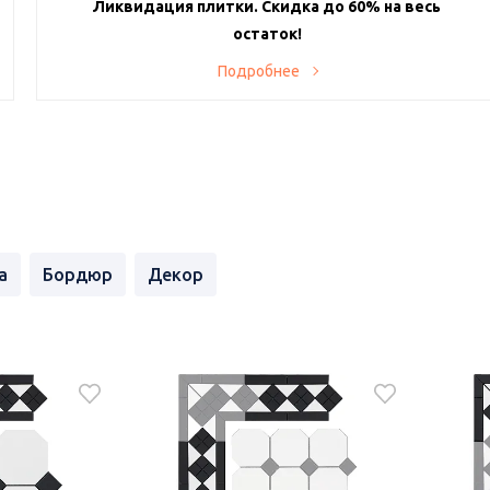
Ликвидация плитки. Скидка до 60% на весь
остаток!
Хотите создать уникальный интерьер по супервыгодной
Подробнее
цене? Тогда наше предложение именно для вас! В нашем
магазине проходит ликвидация остатков плитки с
невероятными скидками до 60% с самовывозом день-в-
день.
а
Бордюр
Декор