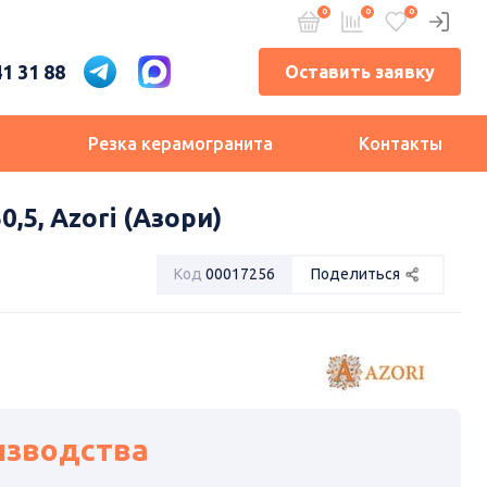
41 31 88
Оставить заявку
и
Резка керамогранита
Контакты
5, Azori (Азори)
Код
00017256
Поделиться
изводства