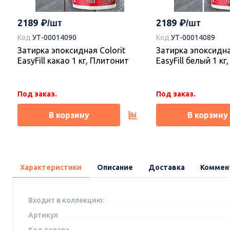
2189
2189
Код
УТ-00014090
Код
УТ-00014089
Затирка эпоксидная Colorit
Затирка эпоксидна
EasyFill какао 1 кг, Плитонит
EasyFill белый 1 к
Под заказ.
Под заказ.
В корзину
В корзину
Характеристики
Описание
Доставка
Коммен
Входит в коллекцию:
Артикул
Код товара