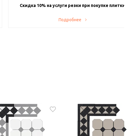
Скидка 10% на услуги резки при покупке плитки
Теперь у вас есть возможность заказывать у нас резку
Подробнее
приобретенных плитки и керамогранита. На весь спектр
услуг действует скидка 10%. Производство находится в
Санкт-Петербурге и оснащено современными станками, в
том числе гидроабразивными, а также иным
вспомогательным оборудованием, поэтому вся работа
проводится без сколов и дефектов.