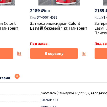
2189
2189
Код
УТ-00014088
Код
УТ
я Colorit
Затирка эпоксидная Colorit
Затирк
г, Плитонит
EasyFill бежевый 1 кг, Плитонит
EasyFil
Плито
Под заказ.
Под за
В корзину
0
тарии
Sanmarco (Санмарко) 20,1*50,5, Azori (Азо
502681101
00017256