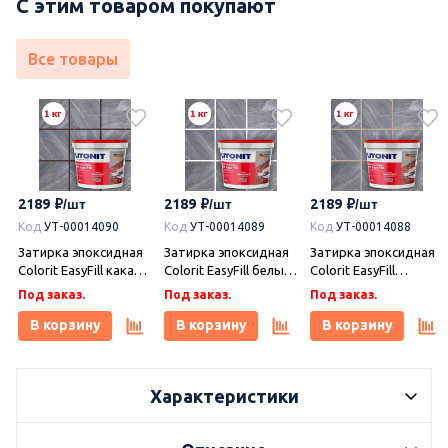
С этим товаром покупают
Все товары
2189
2189
2189
Код
УТ-00014090
Код
УТ-00014089
Код
УТ-00014088
Затирка эпоксидная
Затирка эпоксидная
Затирка эпоксидная
Colorit EasyFill какао 1
Colorit EasyFill белый
Colorit EasyFill
кг, Плитонит
1 кг, Плитонит
бежевый 1 кг,
Под заказ.
Под заказ.
Под заказ.
Плитонит
В корзину
В корзину
В корзину
Характеристики