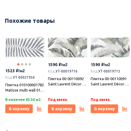
Похожие товары
1590
1590
1523
Код
УТ-00019716
Код
УТ-00019715
Код
УТ-00021936
Плитка 00-00110092
Плитка 00-00110091
Saint Laurent Décor 2
Saint Laurent Décor 1
Плитка 010100001782
31,5х63, Azori (Азори)
31,5х63, Azori (Азори)
Matisse multi wall 01
(Матисс ) 30х60,
В наличии 63.36 м2
Под заказ.
Под заказ.
Gracia Ceramica
(Грация Керамика)
В корзину
В корзину
В корзину