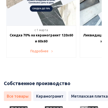
c 1 марта
c 
Скидка 70% на керамогранит 120х60
Ликвидация п
и 60х60
на в
Подробнее
По
Собственное производство
Все товары
Керамогранит
Метлахская плитка