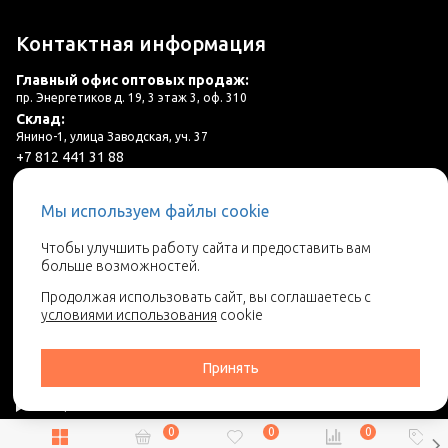
Контактная информация
Главный офис оптовых продаж:
пр. Энергетиков д. 19, 3 этаж 3, оф. 310
Склад:
Янино-1, улица Заводская, уч. 37
+7 812 441 31 88
plitka@lincer.ru
Мы используем файлы cookie
3 салона в г. Санкт-Петербург и ЛО
Чтобы улучшить работу сайта и предоставить вам
больше возможностей.
Запросить адреса салонов
Продолжая использовать сайт, вы соглашаетесь с
условиями использования
cookie
Принять
0
0
0
2026 © Линкер - Ваш поставщик керамической плитки