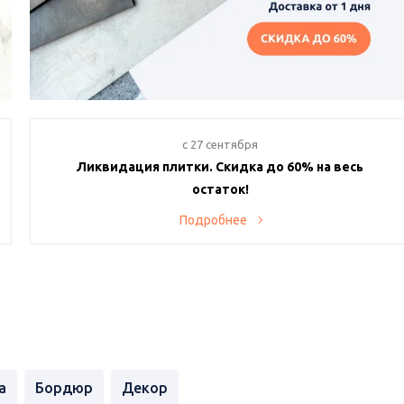
c 27 сентября
Ликвидация плитки. Скидка до 60% на весь
остаток!
Хотите создать уникальный интерьер по супервыгодной
Подробнее
цене? Тогда наше предложение именно для вас! В нашем
магазине проходит ликвидация остатков плитки с
невероятными скидками до 60% с самовывозом день-в-
день.
а
Бордюр
Декор