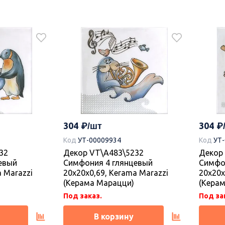
304
304
Код
УТ-00009934
Код
УТ
32
Декор VT\A483\5232
Декор
евый
Симфония 4 глянцевый
Симфо
a Marazzi
20x20x0,69, Kerama Marazzi
20x20x
(Керама Марацци)
(Кера
Под заказ.
Под за
В корзину