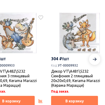
304
-00009933
Код
УТ-00009932
 VT\A482\5232
Декор VT\A481\5232
ния 3 глянцевый
Симфония 2 глянцевый
0,69, Kerama Marazzi
20x20x0,69, Kerama Marazzi
ма Марацци)
(Керама Марацци)
каз.
Под заказ.
В корзину
В корзину