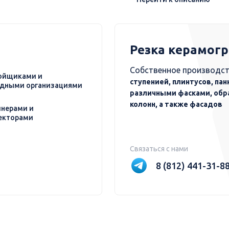
Резка керамог
Собственное производст
ойщиками и
ступенией, плинтусов, пан
дными организациями
различными фасками, обр
колонн, а также фасадов
нерами и
екторами
Связаться с нами
8 (812) 441-31-8