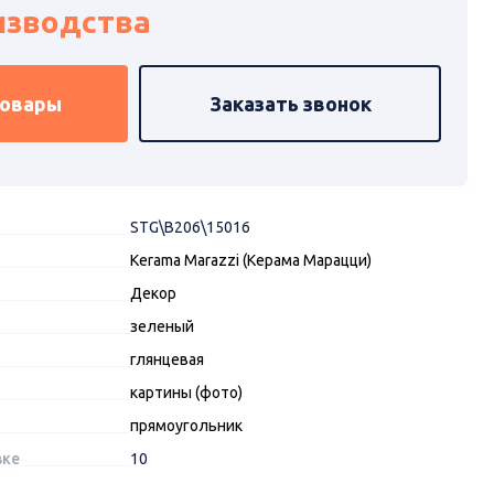
изводства
товары
Заказать звонок
STG\B206\15016
Kerama Marazzi (Керама Марацци)
Декор
зеленый
глянцевая
картины (фото)
прямоугольник
вке
10