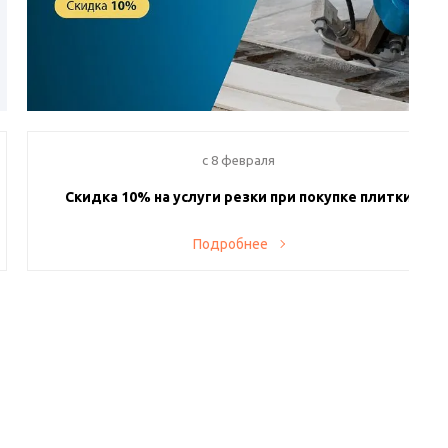
c 8 февраля
Скидка 10% на услуги резки при покупке плитки
Теперь у вас есть возможность заказывать у нас резку
Подробнее
приобретенных плитки и керамогранита. На весь спектр
услуг действует скидка 10%. Производство находится в
Санкт-Петербурге и оснащено современными станками, в
том числе гидроабразивными, а также иным
вспомогательным оборудованием, поэтому вся работа
проводится без сколов и дефектов.