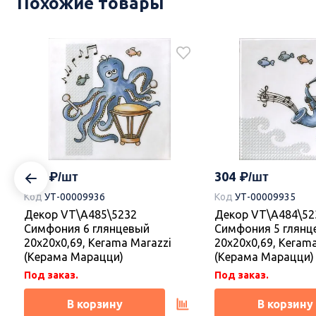
Похожие товары
304
304
Код
УТ-00009936
Код
УТ-00009935
Декор VT\A485\5232
Декор VT\A484\52
Симфония 6 глянцевый
Симфония 5 глянц
20x20x0,69, Kerama Marazzi
20x20x0,69, Keram
(Керама Марацци)
(Керама Марацци)
Под заказ.
Под заказ.
В корзину
В корзину