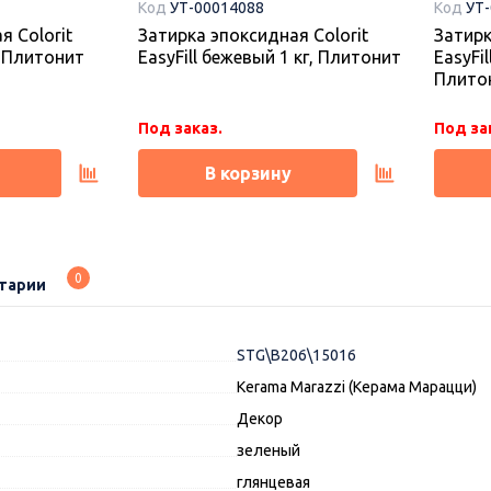
Код
УТ-00014088
Код
УТ
я Colorit
Затирка эпоксидная Colorit
Затирк
г, Плитонит
EasyFill бежевый 1 кг, Плитонит
EasyFil
Плито
Под заказ.
Под за
В корзину
0
тарии
STG\B206\15016
Kerama Marazzi (Керама Марацци)
Декор
зеленый
глянцевая