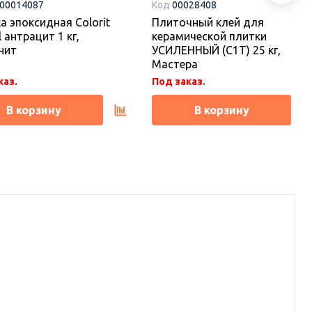
-00014087
Код
00028408
а эпоксидная Colorit
Плиточный клей для
l антрацит 1 кг,
керамической плитки
нит
УСИЛЕННЫЙ (С1Т) 25 кг,
Мастера
каз.
Под заказ.
В корзину
В корзину