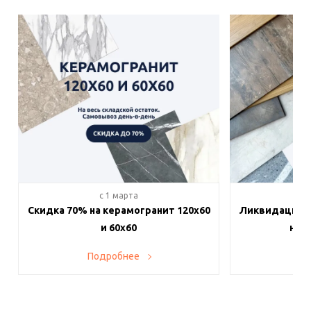
c 1 марта
c 
Скидка 70% на керамогранит 120х60
Ликвидация п
и 60х60
на в
Подробнее
По