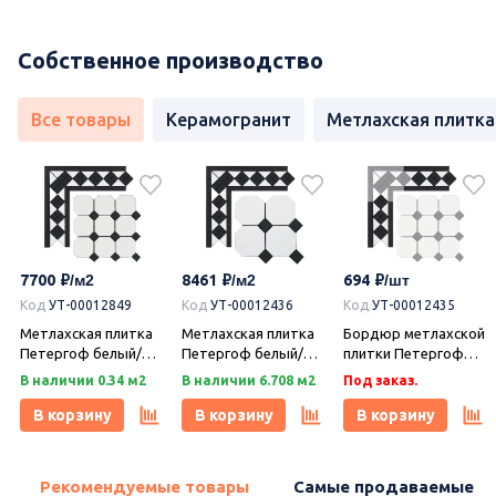
Собственное производство
Все товары
Керамогранит
Метлахская плитка
7700
8461
694
Код
УТ-00012849
Код
УТ-00012436
Код
УТ-00012435
Метлахская плитка
Метлахская плитка
Бордюр метлахской
Петергоф белый/
Петергоф белый/
плитки Петергоф
черный (001/013)
черный (001/013)
белый/черный
В наличии 0.34 м2
В наличии 6.708 м2
Под заказ.
29,2х29,2, Keramark
29,4х29,4, Keramark
(001/013) 30,9х15,8,
(Керамарк)
(Керамарк)
Keramark (Керамарк)
В корзину
В корзину
В корзину
Рекомендуемые товары
Самые продаваемые т