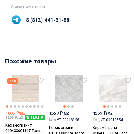
Связаться с нами
8 (812) 441-31-88
Похожие товары
-10%
1085
1559
1559
1205
% 120.5
Код
УТ-00018356
Код
УТ-00018354
Керамогранит
,
Керамогранит
Керамогранит
010400001367 Треви
010400001196 Monte
010400001194 Dante