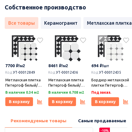
Собственное производство
Все товары
Керамогранит
Метлахская плитка
7700
8461
694
Код
УТ-00012849
Код
УТ-00012436
Код
УТ-00012435
Метлахская плитка
Метлахская плитка
Бордюр метлахской
Петергоф белый/
Петергоф белый/
плитки Петергоф
черный (001/013)
черный (001/013)
белый/черный
В наличии 0.34 м2
В наличии 6.708 м2
Под заказ.
29,2х29,2, Keramark
29,4х29,4, Keramark
(001/013) 30,9х15,8,
(Керамарк)
(Керамарк)
Keramark (Керамарк)
В корзину
В корзину
В корзину
Рекомендуемые товары
Самые продаваемые т
-10%