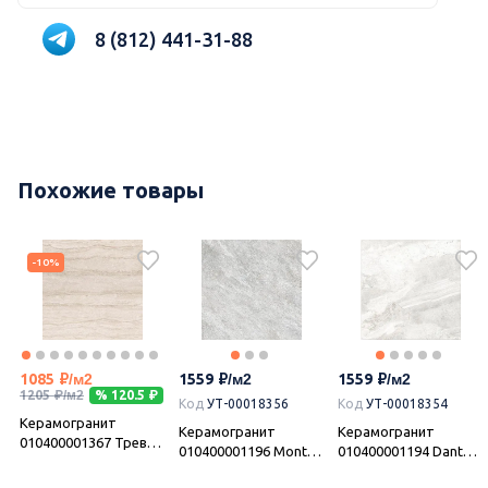
8 (812) 441-31-88
Похожие товары
-10%
1085
1559
1559
1205
% 120.5
Код
УТ-00018356
Код
УТ-00018354
Керамогранит
,
Керамогранит
Керамогранит
010400001367 Треви
010400001196 Monte
010400001194 Dante
беж 01 40х40, Gracia
grey PG 01 (Монте )
beige PG 01 (Данте )
Ceramica