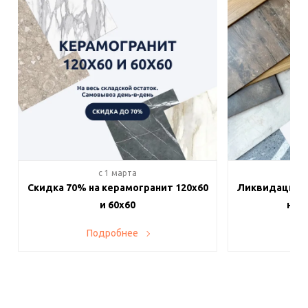
c 1 марта
c 
Скидка 70% на керамогранит 120х60
Ликвидация п
и 60х60
на в
Подробнее
По