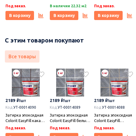
60х60, Gracia
60х60, Gracia
Под заказ.
Ceramica (Грация
В наличии 22.32 м2
Ceramica (Грация
Под заказ.
Керамика)
Керамика)
В корзину
В корзину
В корзину
С этим товаром покупают
Все товары
2189
2189
2189
Код
УТ-00014090
Код
УТ-00014089
Код
УТ-00014088
Затирка эпоксидная
Затирка эпоксидная
Затирка эпоксидная
Colorit EasyFill какао 1
Colorit EasyFill белый
Colorit EasyFill
кг, Плитонит
1 кг, Плитонит
бежевый 1 кг,
Под заказ.
Под заказ.
Под заказ.
Плитонит