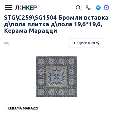
STG\C259\SG1504 Бромли вставка
д\пола плитка д\пола 19,6*19,6,
Керама Марацци
Код
Поделиться