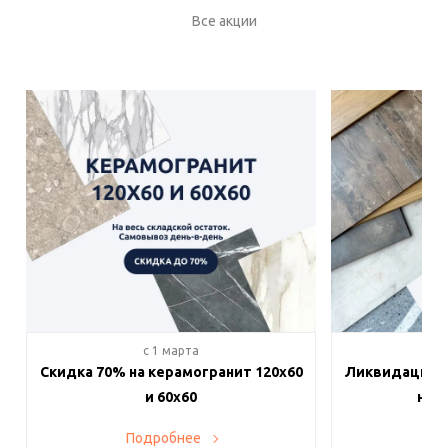
Все акции
c 1 марта
c 
Скидка 70% на керамогранит 120х60
Ликвидация п
и 60х60
на в
Подробнее
По