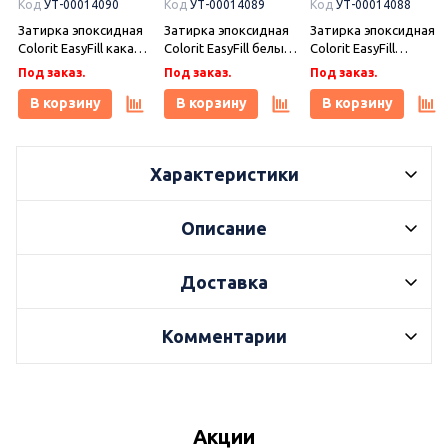
Код
УТ-00014090
Код
УТ-00014089
Код
УТ-00014088
Затирка эпоксидная
Затирка эпоксидная
Затирка эпоксидная
Colorit EasyFill какао 1
Colorit EasyFill белый
Colorit EasyFill
кг, Плитонит
1 кг, Плитонит
бежевый 1 кг,
Под заказ.
Под заказ.
Под заказ.
Плитонит
В корзину
В корзину
В корзину
Характеристики
Описание
Доставка
Комментарии
Акции