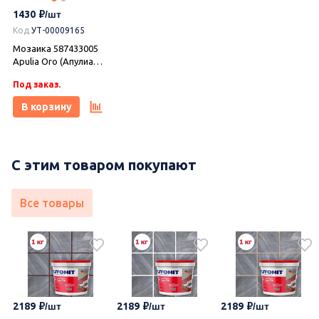
1430
Код
УТ-00009165
Мозаика 587433005
Apulia Oro (Апулиа
Оро) Mosaic 30х30,
Под заказ.
Azori (Азори)
В корзину
С этим товаром покупают
Все товары
2189
2189
2189