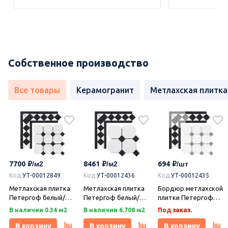
Собственное производство
Все товары
Керамогранит
Метлахская плитка
7700
8461
694
Код
УТ-00012849
Код
УТ-00012436
Код
УТ-00012435
Метлахская плитка
Метлахская плитка
Бордюр метлахской
Петергоф белый/
Петергоф белый/
плитки Петергоф
черный (001/013)
черный (001/013)
белый/черный
В наличии 0.34 м2
В наличии 6.708 м2
Под заказ.
29,2х29,2, Keramark
29,4х29,4, Keramark
(001/013) 30,9х15,8,
(Керамарк)
(Керамарк)
Keramark (Керамарк)
В корзину
В корзину
В корзину