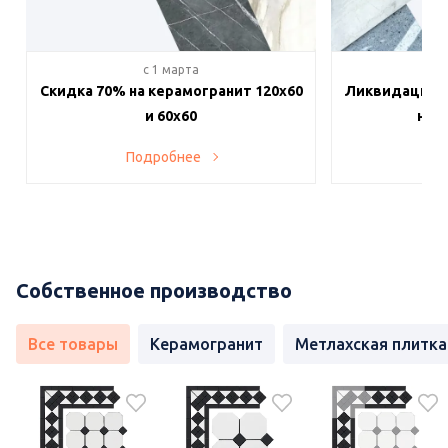
c 1 марта
c 
Скидка 70% на керамогранит 120х60
Ликвидация п
и 60х60
на в
Подробнее
По
Собственное производство
Все товары
Керамогранит
Метлахская плитка