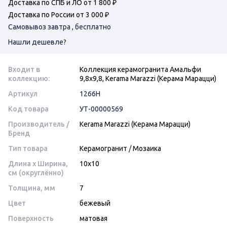
Доставка по СПБ и ЛО от 1 800 ₽
Доставка по России от 3 000 ₽
Самовывоз завтра , бесплатно
Нашли дешевле?
Входит в
Коллекция керамогранита Амальфи
коллекцию:
9,8х9,8, Kerama Marazzi (Керама Марацци)
Артикул
1266H
Код товара
УТ-00000569
Производитель /
Kerama Marazzi (Керама Марацци)
Бренд
Тип товара
Керамогранит
/
Мозаика
Длина x Ширина,
10x10
см (округлённо)
Толщина, мм
7
Цвет
бежевый
Поверхность
матовая