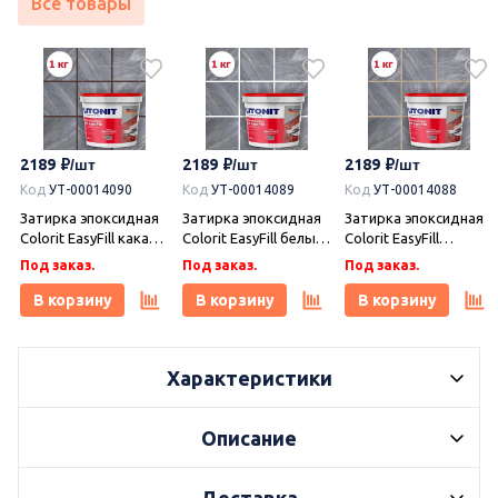
Все товары
2189
2189
2189
Код
УТ-00014090
Код
УТ-00014089
Код
УТ-00014088
Затирка эпоксидная
Затирка эпоксидная
Затирка эпоксидная
Colorit EasyFill какао 1
Colorit EasyFill белый
Colorit EasyFill
кг, Плитонит
1 кг, Плитонит
бежевый 1 кг,
Под заказ.
Под заказ.
Под заказ.
Плитонит
В корзину
В корзину
В корзину
Характеристики
Описание