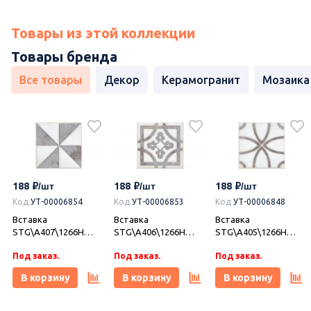
Товары из этой коллекции
Товары бренда
Все товары
Декор
Керамогранит
Мозаика
188
188
188
Код
УТ-00006854
Код
УТ-00006853
Код
УТ-00006848
Вставка
Вставка
Вставка
STG\A407\1266H
STG\A406\1266H
STG\A405\1266H
Амальфи орнамент
Амальфи орнамент
Амальфи орнамент
Под заказ.
Под заказ.
Под заказ.
коричневый
коричневый
коричневый
9,8x9,8x0,7, Kerama
9,8x9,8x0,7, Kerama
9,8x9,8x0,7, Kerama
В корзину
В корзину
В корзину
Marazzi (Керама
Marazzi (Керама
Marazzi (Керама
Марацци)
Марацци)
Марацци)