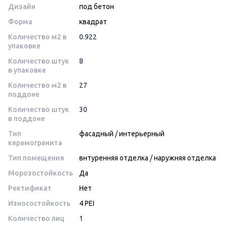
Дизайн
под бетон
Форма
квадрат
Количество м2 в
0.922
упаковке
Количество штук
8
в упаковке
Количество м2 в
27
поддоне
Количество штук
30
в поддоне
Тип
фасадный
/
интерьерный
керамогранита
Тип помещения
внтуренняя отделка
/
наружняя отделка
Морозостойкость
Да
Ректификат
Нет
Износостойкость
4 PEI
Количество лиц
1