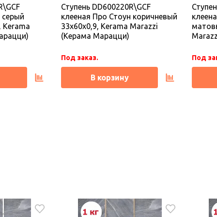
R\GCF
Ступень DD600220R\GCF
Ступе
Под заказ.
Под за
 серый
клееная Про Стоун коричневый
клеена
, Kerama
33x60x0,9, Kerama Marazzi
матовы
В корзину
арацци)
(Керама Марацци)
Marazz
Под заказ.
Под за
В корзину