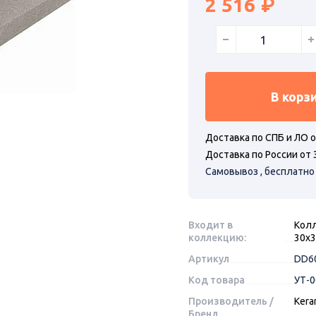
2 516
В корз
Доставка по СПБ и ЛО о
Доставка по России от 
Самовывоз , бесплатно
Входит в
Колл
коллекцию:
30х3
Артикул
DD6
Код товара
УТ-
Производитель /
Kera
Бренд