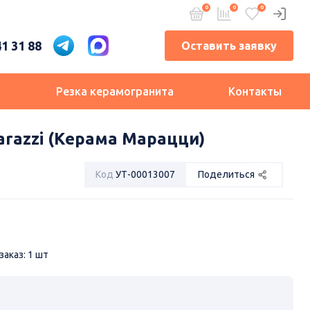
41 31 88
Оставить заявку
и
Резка керамогранита
Контакты
arazzi (Керама Марацци)
Код
УТ-00013007
Поделиться
аказ: 1 шт