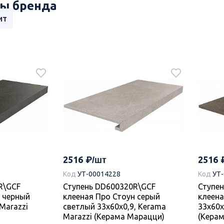
ы бренда
ит
2516
2516
Код
УТ-00014228
Код
УТ
R\GCF
Ступень DD600320R\GCF
Ступе
н черный
клееная Про Стоун серый
клеена
Marazzi
светлый 33x60x0,9, Kerama
33x60x
Marazzi (Керама Марацци)
(Кера