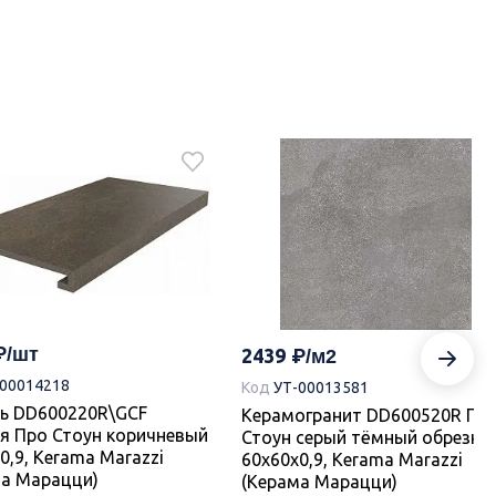
2439
-00014218
Код
УТ-00013581
нь DD600220R\GCF
Керамогранит DD600520R Пр
я Про Стоун коричневый
Стоун серый тёмный обрезно
0,9, Kerama Marazzi
60x60x0,9, Kerama Marazzi
ма Марацци)
(Керама Марацци)