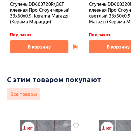
Ступень DD600720R\GCF
Ступень DD600320
Под заказ.
Под заказ.
клееная Про Стоун черный
клееная Про Стоун
33x60x0,9, Kerama Marazzi
светлый 33x60x0,9
В корзину
В корзину
(Керама Марацци)
Marazzi (Керама М
Под заказ.
Под заказ.
В корзину
В корзину
С этим товаром покупают
Все товары