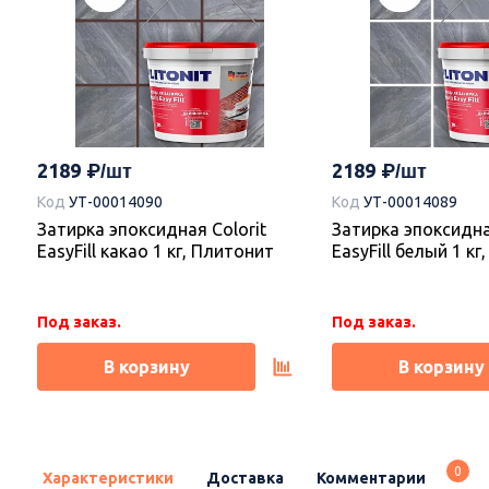
2189
2189
Код
УТ-00014090
Код
УТ-00014089
Затирка эпоксидная Colorit
Затирка эпоксидна
EasyFill какао 1 кг, Плитонит
EasyFill белый 1 к
Под заказ.
Под заказ.
В корзину
В корзину
0
Характеристики
Доставка
Комментарии