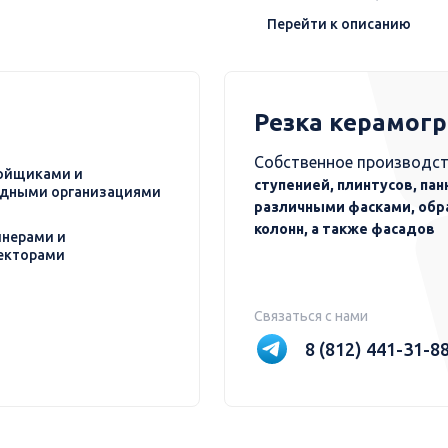
Перейти к описанию
Резка керамог
Собственное производст
ойщиками и
ступенией, плинтусов, пан
дными организациями
различными фасками, обр
колонн, а также фасадов
нерами и
екторами
Связаться с нами
8 (812) 441-31-8