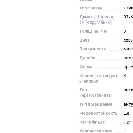
Тип товара
Сту
Длина x Ширина,
33x
см (округлённо)
Толщина, мм
9
Цвет
сер
Поверхность
мат
Дизайн
под 
Форма
пря
Количество штук в
4
упаковке
Тип
инт
керамогранита
Тип помещения
внту
Морозостойкость
Да
Ректификат
Нет
Количество лиц
1