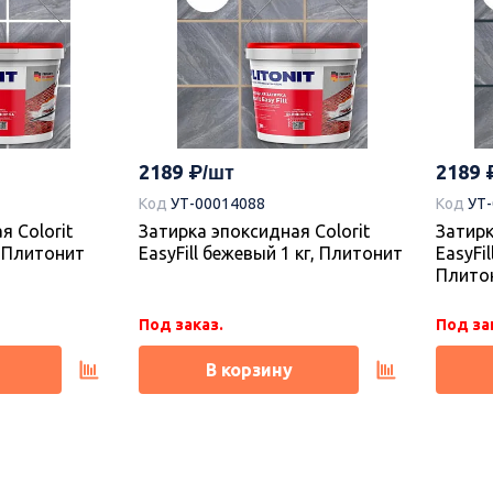
2189
2189
Код
УТ-00014088
Код
УТ
я Colorit
Затирка эпоксидная Colorit
Затирк
г, Плитонит
EasyFill бежевый 1 кг, Плитонит
EasyFil
Плито
Под заказ.
Под за
В корзину