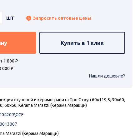
шт
Запросить оптовые цены
ину
Купить в 1 клик
т 1 800 ₽
3 000 ₽
Нашли дешевле?
екция ступеней и керамогранита Про Стоун 60х119,5; 30х60;
0; 60х60, Kerama Marazzi (Керама Марацци)
00420R\GCF
00013007
ma Marazzi (Керама Марацци)