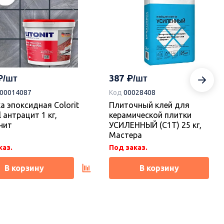
387
-00014087
Код
00028408
а эпоксидная Colorit
Плиточный клей для
l антрацит 1 кг,
керамической плитки
нит
УСИЛЕННЫЙ (С1Т) 25 кг,
Мастера
каз.
Под заказ.
В корзину
В корзину