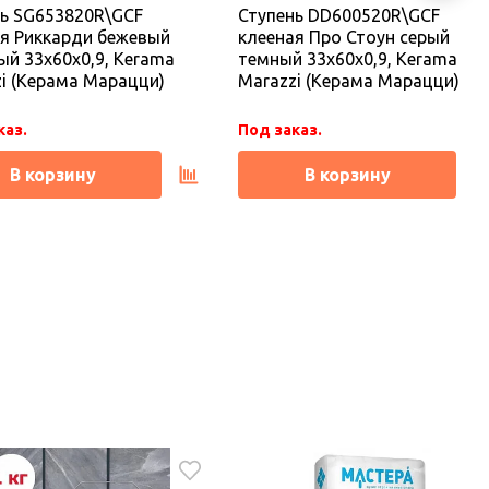
нь SG653820R\GCF
Ступень DD600520R\GCF
каз.
Под заказ.
я Риккарди бежевый
клееная Про Стоун серый
й 33x60x0,9, Kerama
темный 33x60x0,9, Kerama
В корзину
В корзину
i (Керама Марацци)
Marazzi (Керама Марацци)
каз.
Под заказ.
В корзину
В корзину