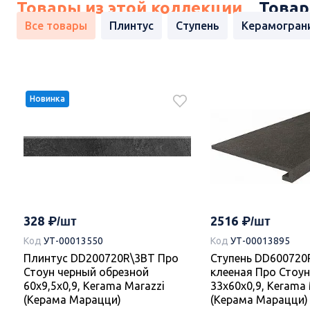
Товары из этой коллекции
Товар
Все товары
Плинтус
Ступень
Керамогран
Новинка
328
2516
Код
УТ-00013550
Код
УТ-00013895
Плинтус DD200720R\3BT Про
Ступень DD600720
Стоун черный обрезной
клееная Про Стоу
60x9,5x0,9, Kerama Marazzi
33x60x0,9, Kerama 
(Керама Марацци)
(Керама Марацци)