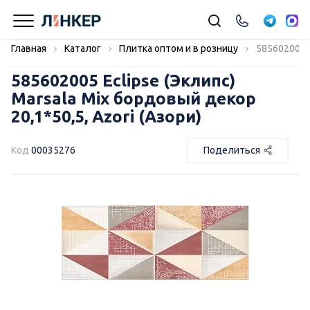
Главная
Каталог
Плитка оптом и в розницу
585602005 E
585602005 Eclipse (Эклипс)
Marsala Mix бордовый декор
20,1*50,5, Azori (Азори)
Код
00035276
Поделиться