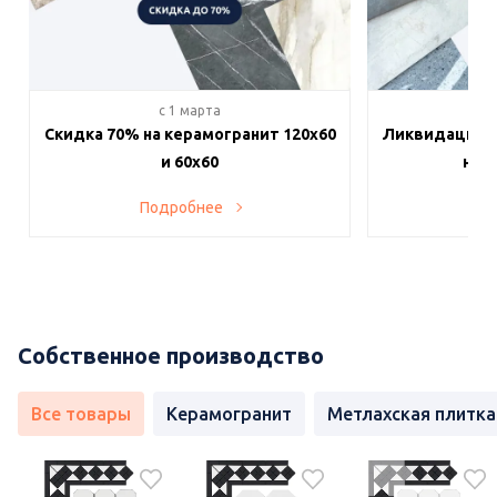
c 1 марта
c 
Скидка 70% на керамогранит 120х60
Ликвидация п
и 60х60
на в
Подробнее
По
Собственное производство
Все товары
Керамогранит
Метлахская плитка