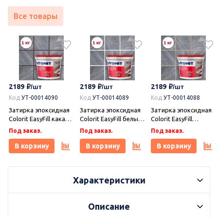
Все товары
2189
2189
2189
Код
УТ-00014090
Код
УТ-00014089
Код
УТ-00014088
Затирка эпоксидная
Затирка эпоксидная
Затирка эпоксидная
Colorit EasyFill какао 1
Colorit EasyFill белый
Colorit EasyFill
кг, Плитонит
1 кг, Плитонит
бежевый 1 кг,
Под заказ.
Под заказ.
Под заказ.
Плитонит
В корзину
В корзину
В корзину
Характеристики
Описание