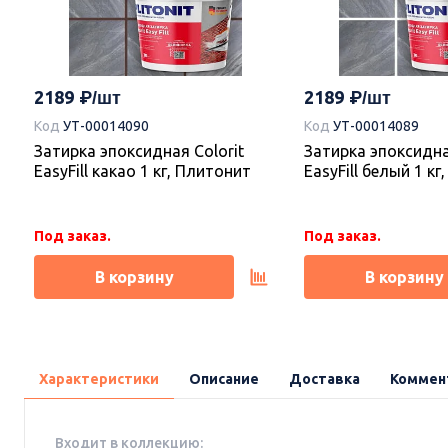
2189
2189
Код
УТ-00014090
Код
УТ-00014089
Затирка эпоксидная Colorit
Затирка эпоксидна
EasyFill какао 1 кг, Плитонит
EasyFill белый 1 к
Под заказ.
Под заказ.
В корзину
В корзину
Характеристики
Описание
Доставка
Коммен
Входит в коллекцию: