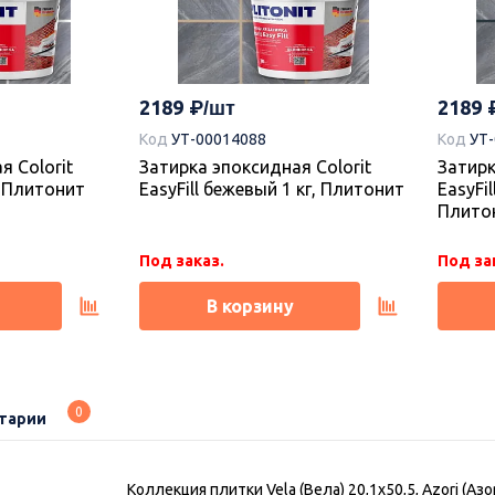
2189
2189
Код
УТ-00014088
Код
УТ
я Colorit
Затирка эпоксидная Colorit
Затирк
г, Плитонит
EasyFill бежевый 1 кг, Плитонит
EasyFil
Плито
Под заказ.
Под за
В корзину
0
тарии
Коллекция плитки Vela (Вела) 20,1х50,5, Azori (Азо