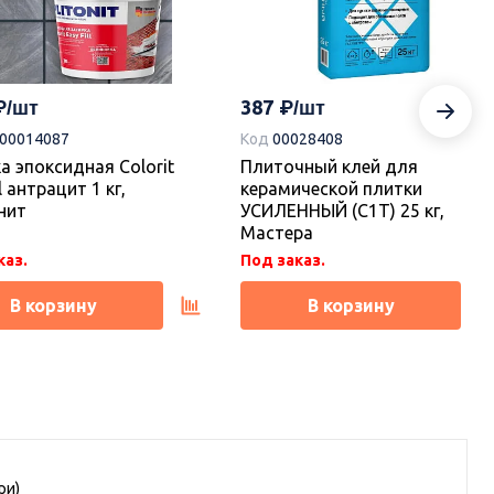
387
-00014087
Код
00028408
а эпоксидная Colorit
Плиточный клей для
l антрацит 1 кг,
керамической плитки
нит
УСИЛЕННЫЙ (С1Т) 25 кг,
Мастера
каз.
Под заказ.
В корзину
В корзину
ри)