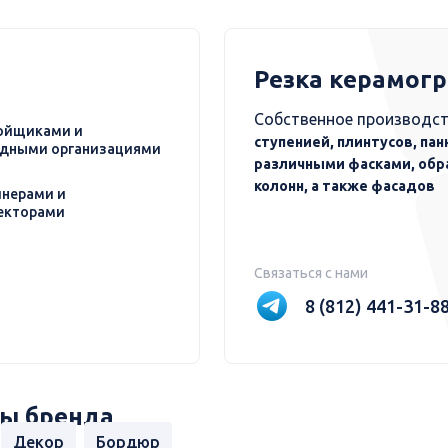
Резка керамог
Собственное производст
ойщиками и
ступенией, плинтусов, пан
дными организациями
различными фасками, обр
колонн, а также фасадов
нерами и
екторами
Связаться с нами
8 (812) 441-31-8
ы бренда
Декор
Бордюр