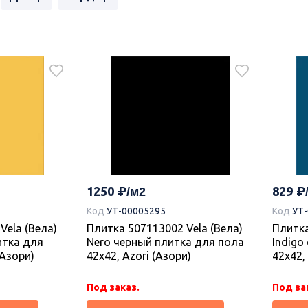
1250
829
Код
УТ-00005295
Код
УТ
Vela (Вела)
Плитка 507113002 Vela (Вела)
Плитка
итка для
Nero черный плитка для пола
Indigo
(Азори)
42х42, Azori (Азори)
42х42,
Под заказ.
Под за