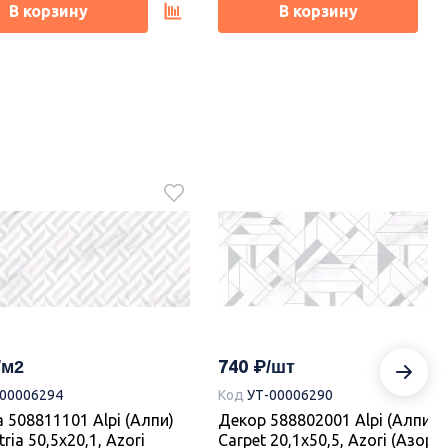
В корзину
В корзину
ка
Новинка
650
-00020821
Код
УТ-00021754
 00-00110185 Castle
Декор 00-00110183 Castle
0,1х50,5, Azori (Азори)
20,1х50,5, Azori (Азори)
740
каз.
Под заказ.
-00006294
Код
УТ-00006290
 508811101 Alpi (Алпи)
Декор 588802001 Alpi (Алпи)
В корзину
В корзину
ria 50,5х20,1, Azori
Carpet 20,1х50,5, Azori (Азори)