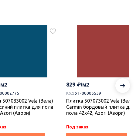
829
-00002775
Код
УТ-00005559
 507083002 Vela (Вела)
Плитка 507073002 Vela (Вела)
 синий плитка для пола
Carmin бордовый плитка для
 Azori (Азори)
пола 42х42, Azori (Азори)
каз.
Под заказ.