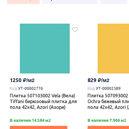
1250
829
Код
УТ-00002776
Код
УТ-00002589
Плитка 507103002 Vela (Вела)
Плитка 507093002 
Tiffani бирюзовый плитка для
Ochra бежевый пл
пола 42х42, Azori (Азори)
пола 42х42, Azori 
В наличии 14.584 м2
В наличии 7.906 м2