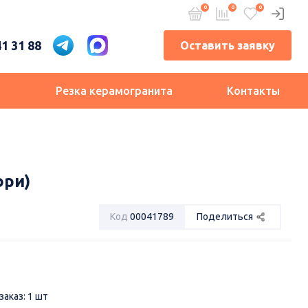
41 31 88
Оставить заявку
и
Резка керамогранита
Контакты
ори)
Код
00041789
Поделиться
аказ: 1 шт