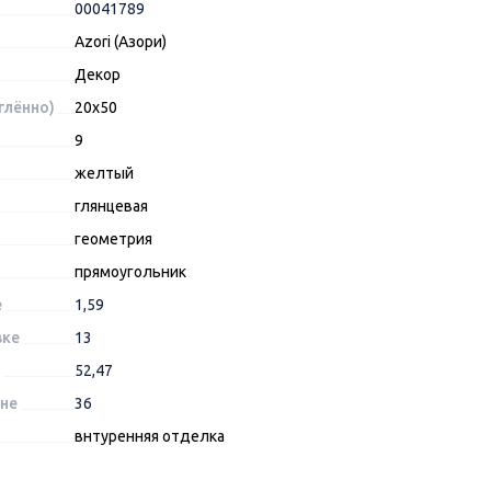
00041789
Azori (Азори)
Декор
глённо)
20x50
9
желтый
глянцевая
геометрия
прямоугольник
е
1,59
вке
13
52,47
оне
36
внтуренняя отделка