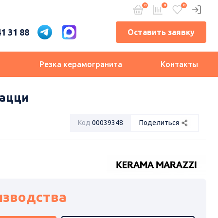
41 31 88
Оставить заявку
и
Резка керамогранита
Контакты
рацци
Код
00039348
Поделиться
изводства