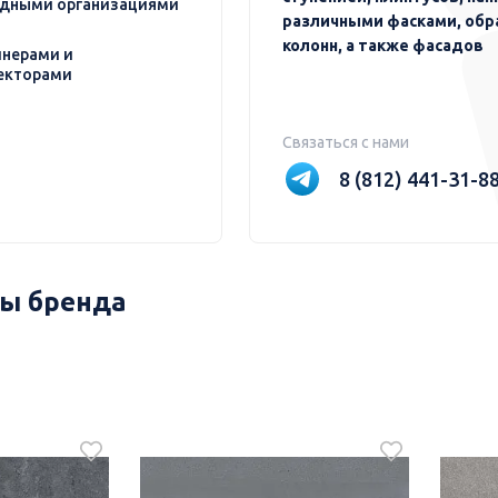
дными организациями
различными фасками, обр
колонн, а также фасадов
нерами и
екторами
Связаться с нами
8 (812) 441-31-8
ы бренда