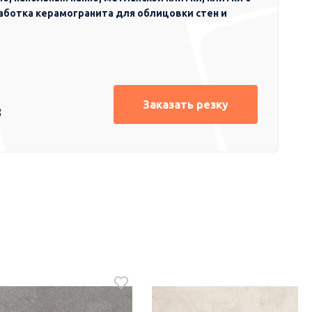
аботка керамогранита для облицовки стен и
Заказать резку
8