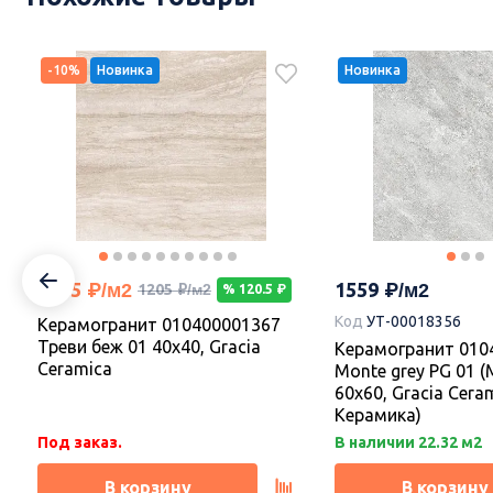
-10%
Новинка
Новинка
2649
2726
Код
УТ-00017374
Керамогранит DD841590R Про
Догана бежевый светлый
Керамогранит DD8
матовый обрезной 80x80x0,9,
Догана серый све
Kerama Marazzi (Керама
матовый обрезной 
Марацци)
Kerama Marazzi (К
1085
1559
1205
% 120.5
Марацци)
Код
УТ-00018356
Керамогранит 010400001367
Под заказ.
Под заказ.
Треви беж 01 40х40, Gracia
Керамогранит 010
Ceramica
Monte grey PG 01 (
В корзину
В корзину
60х60, Gracia Cera
Керамика)
Под заказ.
В наличии 22.32 м2
В корзину
В корзину