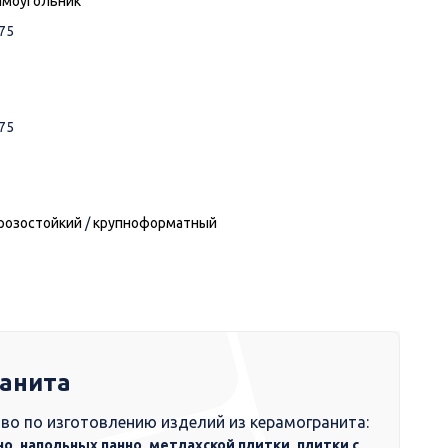
ямоугольник
75
75
розостойкий
/
крупноформатный
ранита
во по изготовлению изделий из керамогранита:
но, напольных панно, метлахской плитки, плитки с