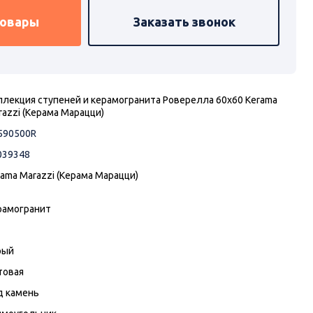
товары
Заказать звонок
ллекция ступеней и керамогранита Роверелла 60х60 Kerama
razzi (Керама Марацци)
590500R
039348
rama Marazzi (Керама Марацци)
рамогранит
рый
товая
д камень