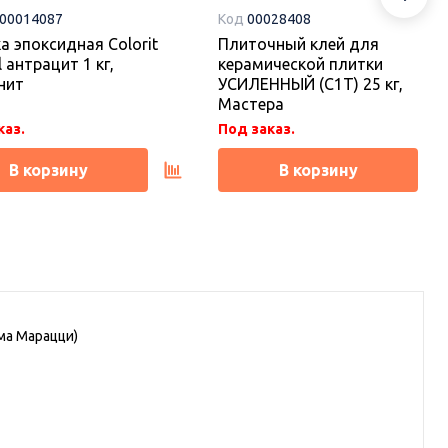
-00014087
Код
00028408
а эпоксидная Colorit
Плиточный клей для
l антрацит 1 кг,
керамической плитки
нит
УСИЛЕННЫЙ (С1Т) 25 кг,
Мастера
каз.
Под заказ.
В корзину
В корзину
ма Марацци)