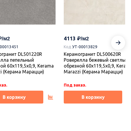
4113
-00013451
Код
УТ-00013829
огранит DL501220R
Керамогранит DL500620R
елла пепельный
Роверелла бежевый светлый
ой 60x119,5x0,9, Kerama
обрезной 60x119,5x0,9, Keram
i (Керама Марацци)
Marazzi (Керама Марацци)
каз.
Под заказ.
В корзину
В корзину
ка
Новинка