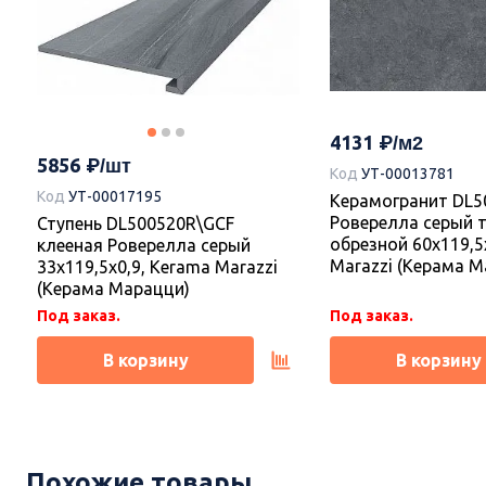
4131
5856
Код
УТ-00013781
Код
УТ-00017195
Керамогранит DL5
Роверелла серый 
Ступень DL500520R\GCF
обрезной 60x119,5
клееная Роверелла серый
Marazzi (Керама М
33x119,5x0,9, Kerama Marazzi
(Керама Марацци)
Под заказ.
Под заказ.
В корзину
В корзину
Новинка
Новинка
Похожие товары