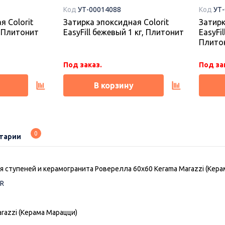
Код
УТ-00014088
Код
УТ
я Colorit
Затирка эпоксидная Colorit
Затирк
г, Плитонит
EasyFill бежевый 1 кг, Плитонит
EasyFil
Плито
Под заказ.
Под за
В корзину
0
тарии
 ступеней и керамогранита Роверелла 60х60 Kerama Marazzi (Кера
R
razzi (Керама Марацци)