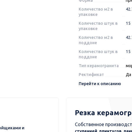
Форма
пр
Количество м2 в
42.
упаковке
Количество штук в
15
упаковке
Количество м2 в
42.
поддоне
Количество штук в
15
поддоне
Тип керамогранита
мо
Ректификат
Да
Перейти к описанию
Резка керамог
Собственное производст
ойщиками и
ступенией, плинтусов, пан