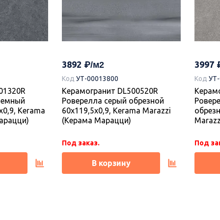
3892
3997
Код
УТ-00013800
Код
УТ
01320R
Керамогранит DL500520R
Керам
темный
Роверелла серый обрезной
Ровер
x0,9, Kerama
60x119,5x0,9, Kerama Marazzi
обрезн
арацци)
(Керама Марацци)
Marazz
Под заказ.
Под за
В корзину
Новинка
Новин