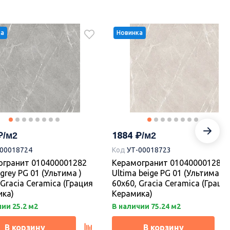
ка
Новинка
2210
-00018776
Код
УТ-00018775
а KM6012B0031R Танжер
Плитка KM6012B0021R Танже
й матовый структура
1 белый матовый структура
ой 60x119,5x0,9, Kerama
обрезной 60x119,5x1, Kerama
i (Керама Марацци)
Marazzi (Керама Марацци)
1884
-00018724
Код
УТ-00018723
каз.
Под заказ.
огранит 010400001282
Керамогранит 010400001280
 grey PG 01 (Ультима )
Ultima beige PG 01 (Ультима )
В корзину
В корзину
 Gracia Ceramica (Грация
60х60, Gracia Ceramica (Граци
ика)
Керамика)
ии 25.2 м2
В наличии 75.24 м2
В корзину
В корзину