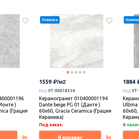
Новинка
Новин
2197
2170
Код
УТ
Коллекция керамогранита Про
41190R Про
Плитк
Догана 80х80, Kerama Marazzi
тлый
2 белы
(Керама Марацци)
80x80x0,9,
обрезн
ерама
Marazz
1559
1884
Код
УТ-00018354
Код
УТ
Под заказ.
Под за
400001196
Керамогранит 010400001194
Керам
Монте )
Dante beige PG 01 (Данте )
Ultima
В корзину
mica (Грация
60х60, Gracia Ceramica (Грация
60х60,
Керамика)
Керам
Под заказ.
В налич
В корзину